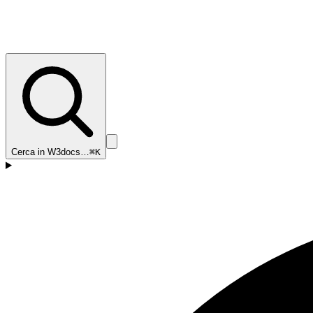
Cerca in W3docs…
⌘K