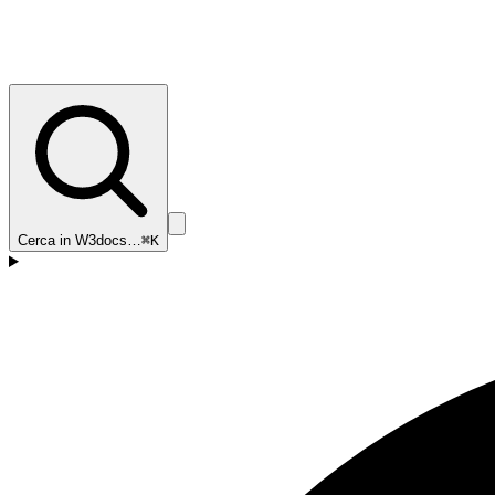
Cerca in W3docs…
⌘K