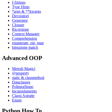
f-Strings
Type Hints
*args & **kwargs
Decoratori
Generator
Closure
Ricorsione
Context Manager
Comprehension
enumerate, zip, map
Istruzione match
Advanced OOP
Metodi Magici
@property
static & classmethod
Dataclasses
Polimorfismo
Incapsulamento
Classi Astratte
Enum
Python How To