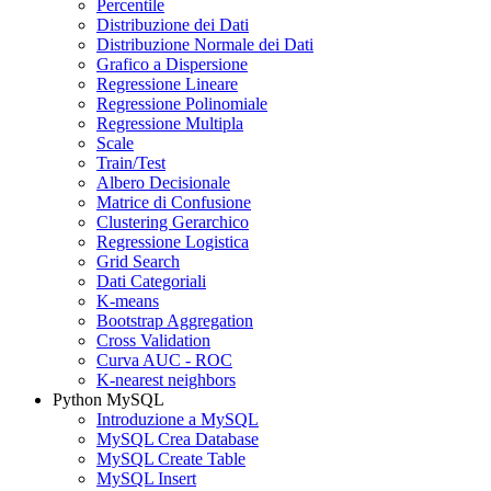
Percentile
Distribuzione dei Dati
Distribuzione Normale dei Dati
Grafico a Dispersione
Regressione Lineare
Regressione Polinomiale
Regressione Multipla
Scale
Train/Test
Albero Decisionale
Matrice di Confusione
Clustering Gerarchico
Regressione Logistica
Grid Search
Dati Categoriali
K-means
Bootstrap Aggregation
Cross Validation
Curva AUC - ROC
K-nearest neighbors
Python MySQL
Introduzione a MySQL
MySQL Crea Database
MySQL Create Table
MySQL Insert