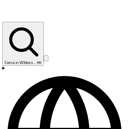
Cerca in W3docs…
⌘K