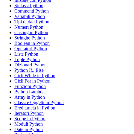
Iniziare con Python
Sintassi Python
Commenti Python
Variabili Python
Tipi di dati Python
Numeri Python
Casting in Python
Stringhe Python
Boolean in Python
Operatori Python
Liste Python
Tuple Python
Dizionari Python
Python If...Else
Cicli While in Python
Cicli For in Python
Funzioni Python
Python Lambda
Array in Python
Classi e Oggetti in Python
Ereditarietà in Python
Iteratori Python
Scope in Python
Moduli Python
Date in Python