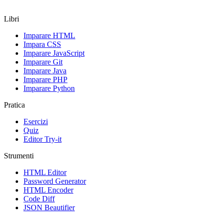
Libri
Imparare HTML
Impara CSS
Imparare JavaScript
Imparare Git
Imparare Java
Imparare PHP
Imparare Python
Pratica
Esercizi
Quiz
Editor Try-it
Strumenti
HTML Editor
Password Generator
HTML Encoder
Code Diff
JSON Beautifier