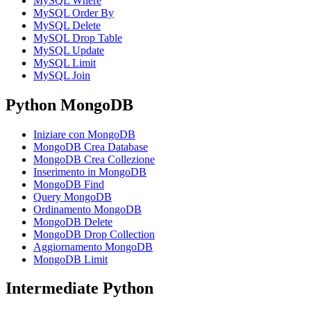
MySQL Where
MySQL Order By
MySQL Delete
MySQL Drop Table
MySQL Update
MySQL Limit
MySQL Join
Python MongoDB
Iniziare con MongoDB
MongoDB Crea Database
MongoDB Crea Collezione
Inserimento in MongoDB
MongoDB Find
Query MongoDB
Ordinamento MongoDB
MongoDB Delete
MongoDB Drop Collection
Aggiornamento MongoDB
MongoDB Limit
Intermediate Python