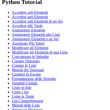
Python Tutorial
Accedere agli Elementi
Accedere agli Elementi
Accedere agli Elementi di un Set
Accedere alle Tuple
Aggiungere Elementi
Aggiungere Elementi alla Lista
Aggiungere Elementi a un Set
Assegnare Più Valori
Modificare gli Elementi
Modificare gli Elementi di una Lista
Concatenare le Stringhe
Copiare Dizionari
Copiare le Liste
Metodi dei Dizionari
Caratteri di Escape
Formattazione delle Stringhe
Variabili Globali
Unire le liste
Unire i Set
Unire le Tuple
List Comprehension
Metodi delle Liste
Iterare sui Dizionari