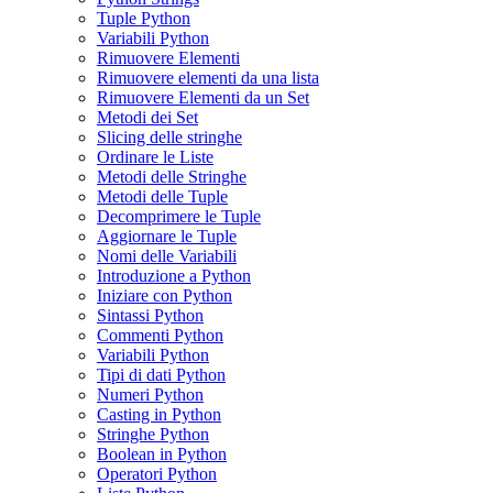
Tuple Python
Variabili Python
Rimuovere Elementi
Rimuovere elementi da una lista
Rimuovere Elementi da un Set
Metodi dei Set
Slicing delle stringhe
Ordinare le Liste
Metodi delle Stringhe
Metodi delle Tuple
Decomprimere le Tuple
Aggiornare le Tuple
Nomi delle Variabili
Introduzione a Python
Iniziare con Python
Sintassi Python
Commenti Python
Variabili Python
Tipi di dati Python
Numeri Python
Casting in Python
Stringhe Python
Boolean in Python
Operatori Python