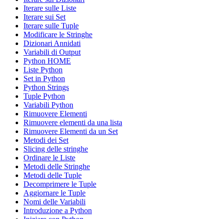
Iterare sulle Liste
Iterare sui Set
Iterare sulle Tuple
Modificare le Stringhe
Dizionari Annidati
Variabili di Output
Python HOME
Liste Python
Set in Python
Python Strings
Tuple Python
Variabili Python
Rimuovere Elementi
Rimuovere elementi da una lista
Rimuovere Elementi da un Set
Metodi dei Set
Slicing delle stringhe
Ordinare le Liste
Metodi delle Stringhe
Metodi delle Tuple
Decomprimere le Tuple
Aggiornare le Tuple
Nomi delle Variabili
Introduzione a Python