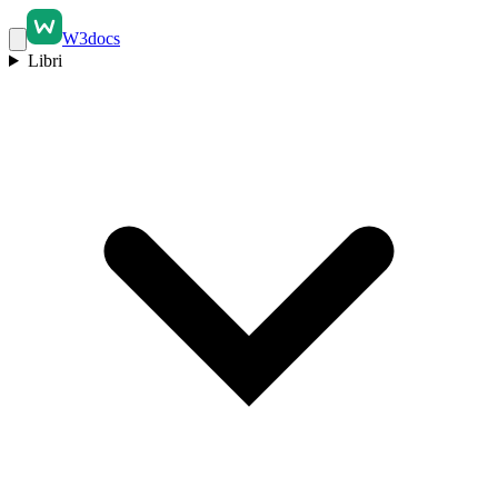
W3docs
Libri