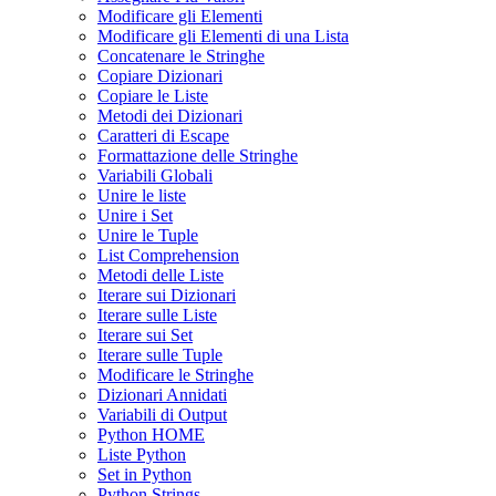
Modificare gli Elementi
Modificare gli Elementi di una Lista
Concatenare le Stringhe
Copiare Dizionari
Copiare le Liste
Metodi dei Dizionari
Caratteri di Escape
Formattazione delle Stringhe
Variabili Globali
Unire le liste
Unire i Set
Unire le Tuple
List Comprehension
Metodi delle Liste
Iterare sui Dizionari
Iterare sulle Liste
Iterare sui Set
Iterare sulle Tuple
Modificare le Stringhe
Dizionari Annidati
Variabili di Output
Python HOME
Liste Python
Set in Python
Python Strings