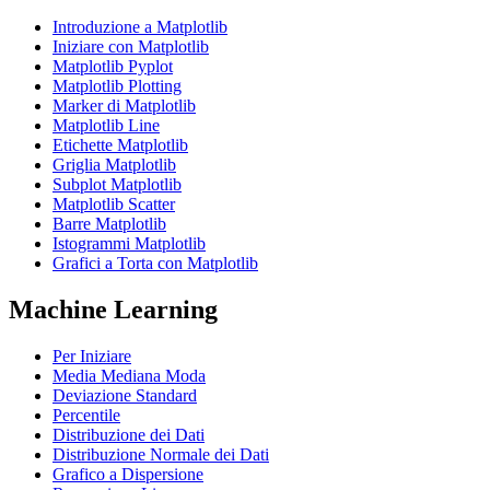
Introduzione a Matplotlib
Iniziare con Matplotlib
Matplotlib Pyplot
Matplotlib Plotting
Marker di Matplotlib
Matplotlib Line
Etichette Matplotlib
Griglia Matplotlib
Subplot Matplotlib
Matplotlib Scatter
Barre Matplotlib
Istogrammi Matplotlib
Grafici a Torta con Matplotlib
Machine Learning
Per Iniziare
Media Mediana Moda
Deviazione Standard
Percentile
Distribuzione dei Dati
Distribuzione Normale dei Dati
Grafico a Dispersione