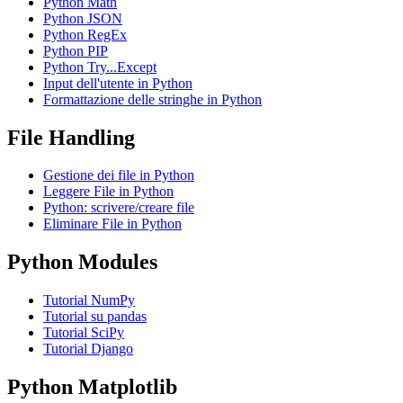
Python Math
Python JSON
Python RegEx
Python PIP
Python Try...Except
Input dell'utente in Python
Formattazione delle stringhe in Python
File Handling
Gestione dei file in Python
Leggere File in Python
Python: scrivere/creare file
Eliminare File in Python
Python Modules
Tutorial NumPy
Tutorial su pandas
Tutorial SciPy
Tutorial Django
Python Matplotlib