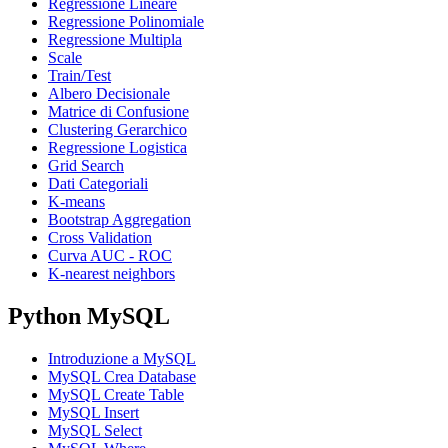
Regressione Lineare
Regressione Polinomiale
Regressione Multipla
Scale
Train/Test
Albero Decisionale
Matrice di Confusione
Clustering Gerarchico
Regressione Logistica
Grid Search
Dati Categoriali
K-means
Bootstrap Aggregation
Cross Validation
Curva AUC - ROC
K-nearest neighbors
Python MySQL
Introduzione a MySQL
MySQL Crea Database
MySQL Create Table
MySQL Insert
MySQL Select