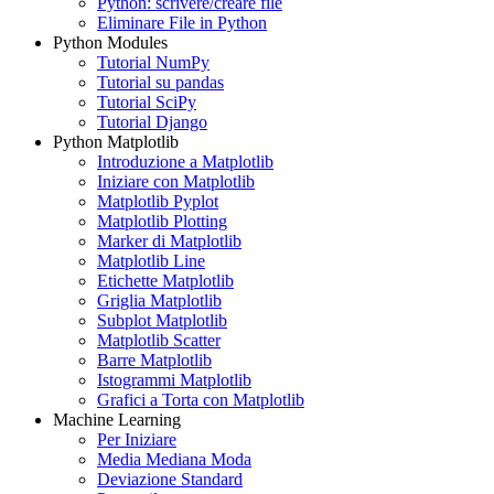
Python: scrivere/creare file
Eliminare File in Python
Python Modules
Tutorial NumPy
Tutorial su pandas
Tutorial SciPy
Tutorial Django
Python Matplotlib
Introduzione a Matplotlib
Iniziare con Matplotlib
Matplotlib Pyplot
Matplotlib Plotting
Marker di Matplotlib
Matplotlib Line
Etichette Matplotlib
Griglia Matplotlib
Subplot Matplotlib
Matplotlib Scatter
Barre Matplotlib
Istogrammi Matplotlib
Grafici a Torta con Matplotlib
Machine Learning
Per Iniziare
Media Mediana Moda
Deviazione Standard