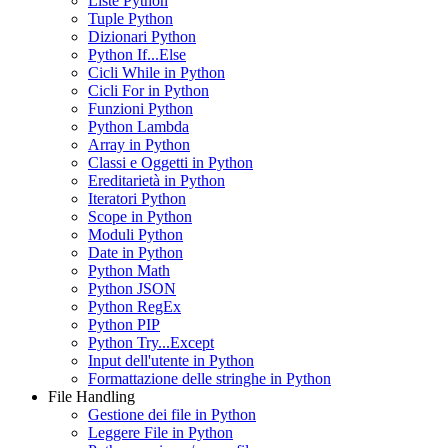
Liste Python
Tuple Python
Dizionari Python
Python If...Else
Cicli While in Python
Cicli For in Python
Funzioni Python
Python Lambda
Array in Python
Classi e Oggetti in Python
Ereditarietà in Python
Iteratori Python
Scope in Python
Moduli Python
Date in Python
Python Math
Python JSON
Python RegEx
Python PIP
Python Try...Except
Input dell'utente in Python
Formattazione delle stringhe in Python
File Handling
Gestione dei file in Python
Leggere File in Python