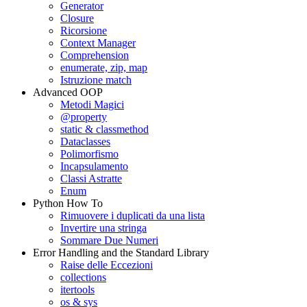
Generator
Closure
Ricorsione
Context Manager
Comprehension
enumerate, zip, map
Istruzione match
Advanced OOP
Metodi Magici
@property
static & classmethod
Dataclasses
Polimorfismo
Incapsulamento
Classi Astratte
Enum
Python How To
Rimuovere i duplicati da una lista
Invertire una stringa
Sommare Due Numeri
Error Handling and the Standard Library
Raise delle Eccezioni
collections
itertools
os & sys