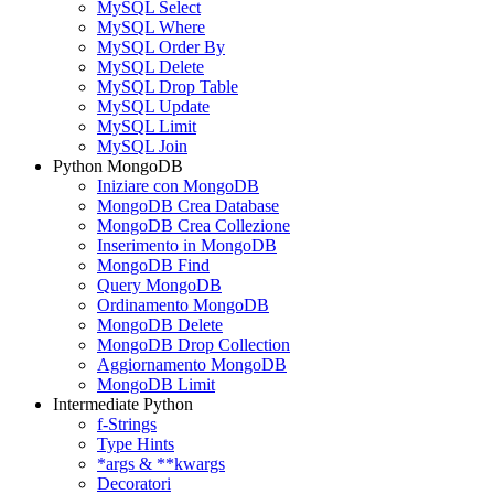
MySQL Select
MySQL Where
MySQL Order By
MySQL Delete
MySQL Drop Table
MySQL Update
MySQL Limit
MySQL Join
Python MongoDB
Iniziare con MongoDB
MongoDB Crea Database
MongoDB Crea Collezione
Inserimento in MongoDB
MongoDB Find
Query MongoDB
Ordinamento MongoDB
MongoDB Delete
MongoDB Drop Collection
Aggiornamento MongoDB
MongoDB Limit
Intermediate Python
f-Strings
Type Hints
*args & **kwargs
Decoratori