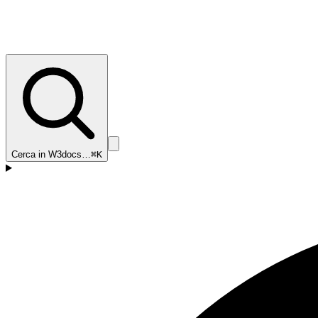
Cerca in W3docs…
⌘K