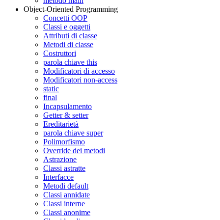
metodo main
Object-Oriented Programming
Concetti OOP
Classi e oggetti
Attributi di classe
Metodi di classe
Costruttori
parola chiave this
Modificatori di accesso
Modificatori non-access
static
final
Incapsulamento
Getter & setter
Ereditarietà
parola chiave super
Polimorfismo
Override dei metodi
Astrazione
Classi astratte
Interfacce
Metodi default
Classi annidate
Classi interne
Classi anonime