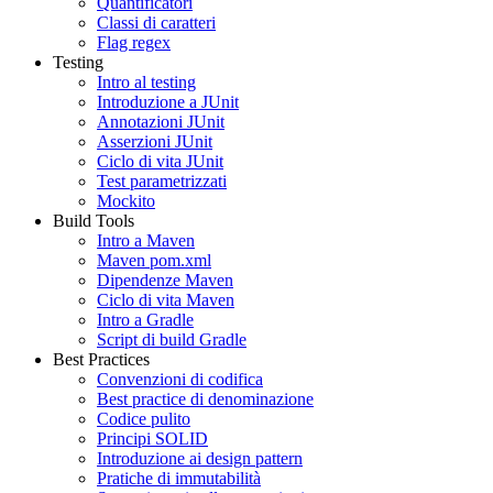
Quantificatori
Classi di caratteri
Flag regex
Testing
Intro al testing
Introduzione a JUnit
Annotazioni JUnit
Asserzioni JUnit
Ciclo di vita JUnit
Test parametrizzati
Mockito
Build Tools
Intro a Maven
Maven pom.xml
Dipendenze Maven
Ciclo di vita Maven
Intro a Gradle
Script di build Gradle
Best Practices
Convenzioni di codifica
Best practice di denominazione
Codice pulito
Principi SOLID
Introduzione ai design pattern
Pratiche di immutabilità