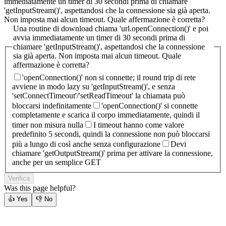
immediatamente un timer di 30 secondi prima di chiamare
'getInputStream()', aspettandosi che la connessione sia già aperta.
Non imposta mai alcun timeout. Quale affermazione è corretta?
Una routine di download chiama 'url.openConnection()' e poi
avvia immediatamente un timer di 30 secondi prima di
chiamare 'getInputStream()', aspettandosi che la connessione
sia già aperta. Non imposta mai alcun timeout. Quale
affermazione è corretta?
'openConnection()' non si connette; il round trip di rete
avviene in modo lazy su 'getInputStream()', e senza
'setConnectTimeout'/'setReadTimeout' la chiamata può
bloccarsi indefinitamente
'openConnection()' si connette
completamente e scarica il corpo immediatamente, quindi il
timer non misura nulla
I timeout hanno come valore
predefinito 5 secondi, quindi la connessione non può bloccarsi
più a lungo di così anche senza configurazione
Devi
chiamare 'getOutputStream()' prima per attivare la connessione,
anche per un semplice GET
Verifica
Was this page helpful?
👍
Yes
👎
No