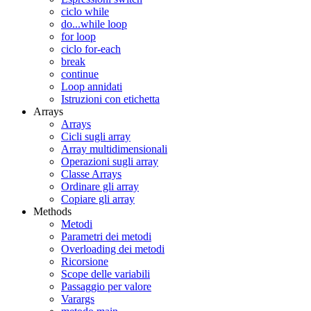
ciclo while
do...while loop
for loop
ciclo for-each
break
continue
Loop annidati
Istruzioni con etichetta
Arrays
Arrays
Cicli sugli array
Array multidimensionali
Operazioni sugli array
Classe Arrays
Ordinare gli array
Copiare gli array
Methods
Metodi
Parametri dei metodi
Overloading dei metodi
Ricorsione
Scope delle variabili
Passaggio per valore
Varargs