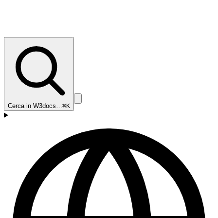
Cerca in W3docs…
⌘K