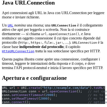
Java URLConnection
Apri connessioni agli URL in Java con URLConnection per leggere
risorse e inviare richieste.
Un
nomina
una risorsa; una
è il collegamento
URL
URLConnection
attivo che apri per leggerla o scriverla. Non la si costruisce
direttamente — si chiama
, e Java
url.openConnection()
restituisce un oggetto connessione il cui tipo concreto dipende dal
protocollo (
,
,
,
, …).
è la
http:
https:
file:
jar:
URLConnection
classe base
indipendente dal protocollo
; il capitolo
tratta la sua sottoclasse specifica per HTTP.
HttpURLConnection
Questa pagina illustra come aprire una connessione, configurare i
timeout, leggere le intestazioni della risposta e il corpo, e dove
termina l'API protocol-neutral e inizia il lavoro specifico per HTTP.
Apertura e configurazione
URL url 
=
 URI.
create
(
"http://example.com/data"
).
toURL
()
URLConnection conn 
=
 url.
openConnection
();   
// not con
conn.
setConnectTimeout
(
2000
);                
// ms to e
conn.
setReadTimeout
(
2000
);                   
// ms to w
conn.
connect
();                              
// optiona