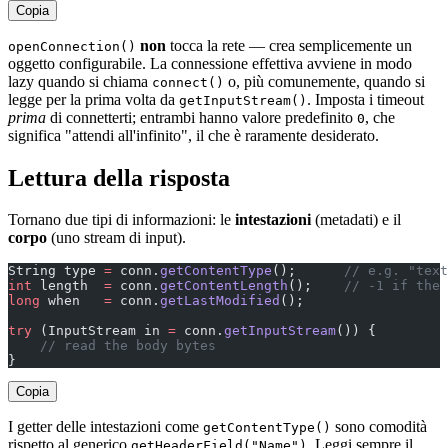
Copia
non
tocca la rete — crea semplicemente un
openConnection()
oggetto configurabile. La connessione effettiva avviene in modo
lazy quando si chiama
o, più comunemente, quando si
connect()
legge per la prima volta da
. Imposta i timeout
getInputStream()
prima
di connetterti; entrambi hanno valore predefinito
, che
0
significa "attendi all'infinito", il che è raramente desiderato.
Lettura della risposta
Tornano due tipi di informazioni: le
intestazioni
(metadati) e il
corpo
(uno stream di input).
String type 
=
 conn.
getContentType
();      
// e.g. "text
int
 length  
=
 conn.
getContentLength
();    
// -1 if the 
long
 when   
=
 conn.
getLastModified
();
try
 (InputStream in 
=
 conn.
getInputStream
()) {
    // read the body bytes
}
Copia
I getter delle intestazioni come
sono comodità
getContentType()
rispetto al generico
. Leggi sempre il
getHeaderField("Name")