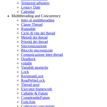
Temporal adjusters
Legacy Date
Calendar
Multithreading and Concurrency
Intro al multithreading
Classe Thread
Runnable
Ciclo di vita dei thread
Metodi dei thread
Priorità dei thread
Sincronizzazione
Blocchi sincronizzati
Comunicazione inter-thread
Deadlock
volatile
Variabili atomiche
Lock
ReentrantLock
ReadWriteLock
Thread pool
Executor framework
Callable & Future
CompletableFuture
Fork/Join
Collezioni concorrenti