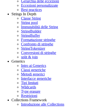
Gerarchia delle eccezioni
Eccezioni personalizzate
Best practices
Strings In Depth
Classe String
String pool
Immutabilità delle String
StringBuilder
StringBuffer
Formattazione stringhe
Confronto di stringhe
StringTokenizer
Conversioni di stringhe
split & join
Generics
Intro ai Generics
Classi generiche
Metodi generici
Interfacce generiche
Tipi limitati
Wildcards
Type erasure
Restrizioni
Collections Framework
Introduzione alle Collections