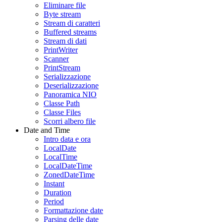
Eliminare file
Byte stream
Stream di caratteri
Buffered streams
Stream di dati
PrintWriter
Scanner
PrintStream
Serializzazione
Deserializzazione
Panoramica NIO
Classe Path
Classe Files
Scorri albero file
Date and Time
Intro data e ora
LocalDate
LocalTime
LocalDateTime
ZonedDateTime
Instant
Duration
Period
Formattazione date
Parsing delle date