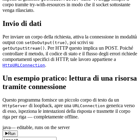
corpo tramite try-with-resources in modo che il socket sottostante
venga rilasciato.
Invio di dati
Per inviare un corpo della richiesta, attiva la connessione in modalità
output con
, poi scrivi su
setDoOutput(true)
. Per HTTP questo implica un POST. Poiché
getOutputStream()
controllare il metodo, il codice di stato e il flusso degli errori richiede
comportamenti specifici di HTTP, tale lavoro appartiene a
.
HttpURLConnection
Un esempio pratico: lettura di una risorsa
tramite connessione
Questo programma fornisce un piccolo corpo di testo da un
di loopback, apre una
generica verso
HttpServer
URLConnection
di esso, ispeziona le intestazioni della risposta e trasmette il corpo
riga per riga — completamente offline.
java
— editable, runs on the server
Run