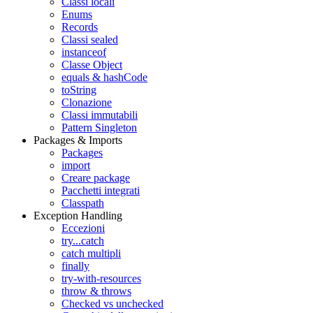
Classi locali
Enums
Records
Classi sealed
instanceof
Classe Object
equals & hashCode
toString
Clonazione
Classi immutabili
Pattern Singleton
Packages & Imports
Packages
import
Creare package
Pacchetti integrati
Classpath
Exception Handling
Eccezioni
try...catch
catch multipli
finally
try-with-resources
throw & throws
Checked vs unchecked