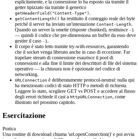
esplicitamente, e la connessione lo ha esposto sia tramite il
getter tipizzato sia tramite il generico
.
getHeaderField("Content-Type")
ha restituito il conteggio reale dei byte
getContentLength()
perché il server ha inviato un'intestazione
.
Content-Length
Quando un server la omette (risposte chunked), restituisce
-1
— quindi il codice che pre-dimensiona un buffer da esso deve
gestire il caso
.
-1
Il corpo è stato letto tramite try-with-resources, garantendo
che il socket venga liberato anche in caso di eccezione. Far
trapelare stream di connessione esaurisce il pool di
connessioni e alla fine il limite dei descrittori di file del sistema
operativo — la chiusura non è opzionale nel codice di
networking.
è deliberatamente protocol-neutral: nulla qui
URLConnection
ha menzionato codici di stato HTTP o metodi di richiesta.
Leggere lo stato, scegliere GET vs POST e accedere al flusso
degli errori richiede il cast a
, come
HttpURLConnection
illustrato nel prossimo capitolo.
Esercitazione
Pratica
Una routine di download chiama 'url.openConnection()' e poi avvia