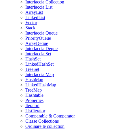
Interfaccia Collection
Interfaccia List
ArrayList
LinkedList
Vector
Stack
Interfaccia Queue
PriorityQueue
ArrayDeque
Interfaccia Deque
Interfaccia Set
HashSet
LinkedHashSet
TreeSet
Interfaccia Map
HashMap
LinkedHashMap
TreeMap
Hashtable
Properties
Iteratori
ListIterator
Comparable & Comparator
Classe Collections
Ordinare le collection