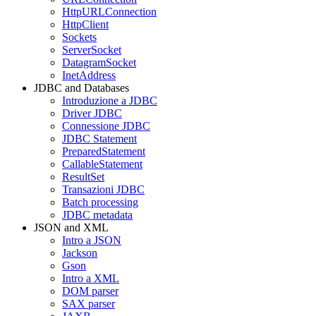
HttpURLConnection
HttpClient
Sockets
ServerSocket
DatagramSocket
InetAddress
JDBC and Databases
Introduzione a JDBC
Driver JDBC
Connessione JDBC
JDBC Statement
PreparedStatement
CallableStatement
ResultSet
Transazioni JDBC
Batch processing
JDBC metadata
JSON and XML
Intro a JSON
Jackson
Gson
Intro a XML
DOM parser
SAX parser