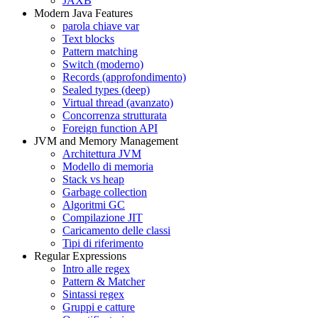
JAXB
Modern Java Features
parola chiave var
Text blocks
Pattern matching
Switch (moderno)
Records (approfondimento)
Sealed types (deep)
Virtual thread (avanzato)
Concorrenza strutturata
Foreign function API
JVM and Memory Management
Architettura JVM
Modello di memoria
Stack vs heap
Garbage collection
Algoritmi GC
Compilazione JIT
Caricamento delle classi
Tipi di riferimento
Regular Expressions
Intro alle regex
Pattern & Matcher
Sintassi regex
Gruppi e catture