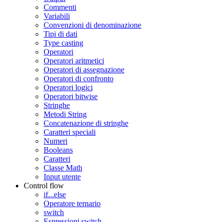
Commenti
Variabili
Convenzioni di denominazione
Tipi di dati
Type casting
Operatori
Operatori aritmetici
Operatori di assegnazione
Operatori di confronto
Operatori logici
Operatori bitwise
Stringhe
Metodi String
Concatenazione di stringhe
Caratteri speciali
Numeri
Booleans
Caratteri
Classe Math
Input utente
Control flow
if...else
Operatore ternario
switch
Espressioni switch