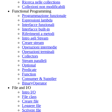
Ricerca nelle collections
Collezioni non modificabili
Functional Programming
Programmazione funzionale
Espressioni lambda
Interfacce funzionali
Interfacce built-in
Riferimenti a metodi
Intro agli Stream
Creare stream
Operazioni intermedie
Operazioni terminali
Collectors
Stream paralleli
Optional
Predicate
Function
Consumer & Supplier
BinaryOperator
File and I/O
Intro I/O
File class
Creare file
Leggere file
Scrivere file