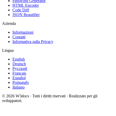
Password Generator
HTML Encoder
Code Diff
JSON Beautifier
Azienda
Informazioni
Contatti
Informativa sulla Privacy
Lingua
English
Deutsch
Русский
Français
Español
Português
Italiano
© 2026 W3docs · Tutti i diritti riservati · Realizzato per gli
sviluppatori.