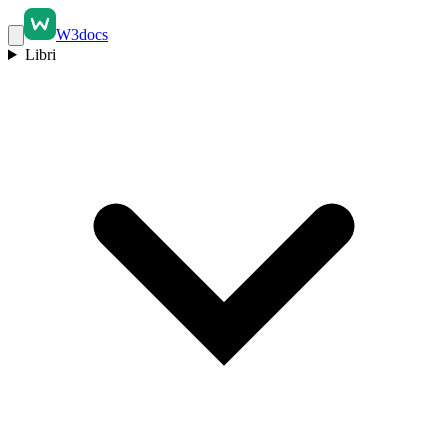
W3docs
Libri