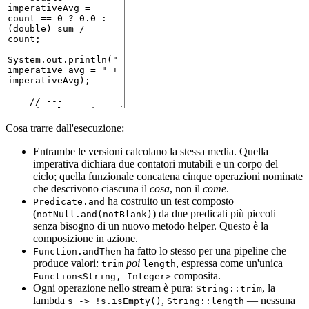
Cosa trarre dall'esecuzione:
Entrambe le versioni calcolano la stessa media. Quella
imperativa dichiara due contatori mutabili e un corpo del
ciclo; quella funzionale concatena cinque operazioni nominate
che descrivono ciascuna il
cosa
, non il
come
.
ha costruito un test composto
Predicate.and
(
) da due predicati più piccoli —
notNull.and(notBlank)
senza bisogno di un nuovo metodo helper. Questo è la
composizione in azione.
ha fatto lo stesso per una pipeline che
Function.andThen
produce valori:
poi
, espressa come un'unica
trim
length
composita.
Function<String, Integer>
Ogni operazione nello stream è pura:
, la
String::trim
lambda
,
— nessuna
s -> !s.isEmpty()
String::length