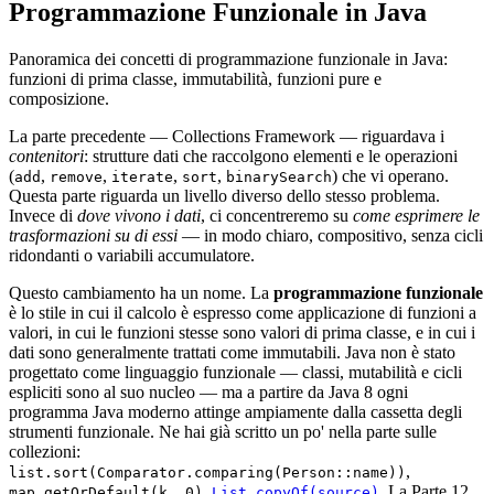
Programmazione Funzionale in Java
Panoramica dei concetti di programmazione funzionale in Java:
funzioni di prima classe, immutabilità, funzioni pure e
composizione.
La parte precedente — Collections Framework — riguardava i
contenitori
: strutture dati che raccolgono elementi e le operazioni
(
,
,
,
,
) che vi operano.
add
remove
iterate
sort
binarySearch
Questa parte riguarda un livello diverso dello stesso problema.
Invece di
dove vivono i dati
, ci concentreremo su
come esprimere le
trasformazioni su di essi
— in modo chiaro, compositivo, senza cicli
ridondanti o variabili accumulatore.
Questo cambiamento ha un nome. La
programmazione funzionale
è lo stile in cui il calcolo è espresso come applicazione di funzioni a
valori, in cui le funzioni stesse sono valori di prima classe, e in cui i
dati sono generalmente trattati come immutabili. Java non è stato
progettato come linguaggio funzionale — classi, mutabilità e cicli
espliciti sono al suo nucleo — ma a partire da Java 8 ogni
programma Java moderno attinge ampiamente dalla cassetta degli
strumenti funzionale. Ne hai già scritto un po' nella parte sulle
collezioni:
,
list.sort(Comparator.comparing(Person::name))
,
. La Parte 12
map.getOrDefault(k, 0)
List.copyOf(source)