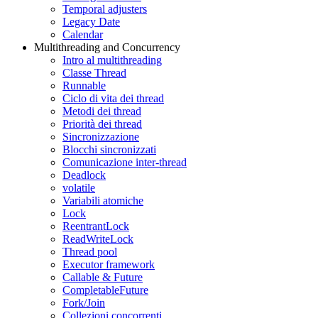
Temporal adjusters
Legacy Date
Calendar
Multithreading and Concurrency
Intro al multithreading
Classe Thread
Runnable
Ciclo di vita dei thread
Metodi dei thread
Priorità dei thread
Sincronizzazione
Blocchi sincronizzati
Comunicazione inter-thread
Deadlock
volatile
Variabili atomiche
Lock
ReentrantLock
ReadWriteLock
Thread pool
Executor framework
Callable & Future
CompletableFuture
Fork/Join
Collezioni concorrenti