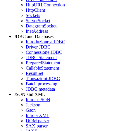
HttpURLConnection
HttpClient
Sockets
ServerSocket
DatagramSocket
InetAddress
JDBC and Databases
Introduzione a JDBC
Driver JDBC
Connessione JDBC
JDBC Statement
PreparedStatement
CallableStatement
ResultSet
Transazioni JDBC
Batch processing
JDBC metadata
JSON and XML
Intro a JSON
Jackson
Gson
Intro a XML
DOM parser
SAX parser