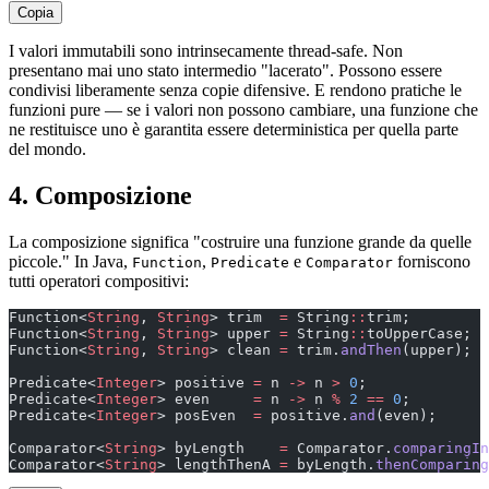
Copia
I valori immutabili sono intrinsecamente thread-safe. Non
presentano mai uno stato intermedio "lacerato". Possono essere
condivisi liberamente senza copie difensive. E rendono pratiche le
funzioni pure — se i valori non possono cambiare, una funzione che
ne restituisce uno è garantita essere deterministica per quella parte
del mondo.
4. Composizione
La composizione significa "costruire una funzione grande da quelle
piccole." In Java,
,
e
forniscono
Function
Predicate
Comparator
tutti operatori compositivi:
Function<
String
, 
String
> trim  
=
 String
::
trim;
Function<
String
, 
String
> upper 
=
 String
::
toUpperCase;
Function<
String
, 
String
> clean 
=
 trim.
andThen
(upper);  
Predicate<
Integer
> positive 
=
 n 
->
 n 
>
 0
;
Predicate<
Integer
> even     
=
 n 
->
 n 
%
 2
 ==
 0
;
Predicate<
Integer
> posEven  
=
 positive.
and
(even);
Comparator<
String
> byLength    
=
 Comparator.
comparingIn
Comparator<
String
> lengthThenA 
=
 byLength.
thenComparing