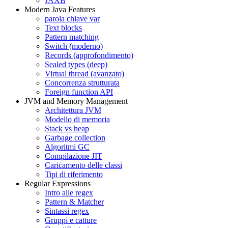
JAXB
Modern Java Features
parola chiave var
Text blocks
Pattern matching
Switch (moderno)
Records (approfondimento)
Sealed types (deep)
Virtual thread (avanzato)
Concorrenza strutturata
Foreign function API
JVM and Memory Management
Architettura JVM
Modello di memoria
Stack vs heap
Garbage collection
Algoritmi GC
Compilazione JIT
Caricamento delle classi
Tipi di riferimento
Regular Expressions
Intro alle regex
Pattern & Matcher
Sintassi regex
Gruppi e catture