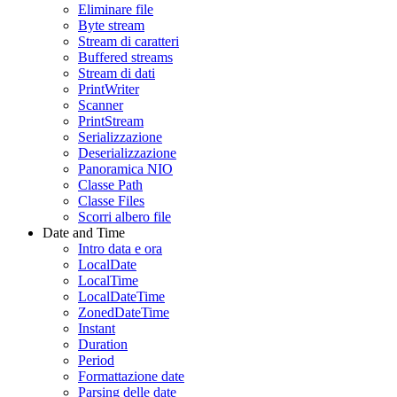
Eliminare file
Byte stream
Stream di caratteri
Buffered streams
Stream di dati
PrintWriter
Scanner
PrintStream
Serializzazione
Deserializzazione
Panoramica NIO
Classe Path
Classe Files
Scorri albero file
Date and Time
Intro data e ora
LocalDate
LocalTime
LocalDateTime
ZonedDateTime
Instant
Duration
Period
Formattazione date
Parsing delle date