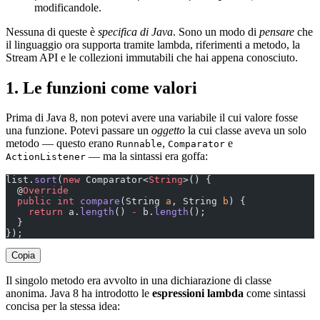
modificandole.
Nessuna di queste è
specifica di Java
. Sono un modo di
pensare
che
il linguaggio ora supporta tramite lambda, riferimenti a metodo, la
Stream API e le collezioni immutabili che hai appena conosciuto.
1. Le funzioni come valori
Prima di Java 8, non potevi avere una variabile il cui valore fosse
una funzione. Potevi passare un
oggetto
la cui classe aveva un solo
metodo — questo erano
,
e
Runnable
Comparator
— ma la sintassi era goffa:
ActionListener
list.
sort
(
new
 Comparator<
String
>() {
  @
Override
  public
 int
 compare
(String 
a
, String 
b
) {
    return
 a.
length
() 
-
 b.
length
();
  }
});
Copia
Il singolo metodo era avvolto in una dichiarazione di classe
anonima. Java 8 ha introdotto le
espressioni lambda
come sintassi
concisa per la stessa idea: