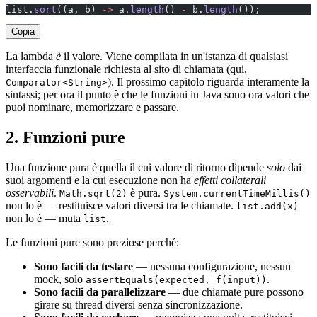
list.
sort
((a, b) 
->
 a.
length
() 
-
 b.
length
());
Copia
La lambda
è
il valore. Viene compilata in un'istanza di qualsiasi
interfaccia funzionale richiesta al sito di chiamata (qui,
). Il prossimo capitolo riguarda interamente la
Comparator<String>
sintassi; per ora il punto è che le funzioni in Java sono ora valori che
puoi nominare, memorizzare e passare.
2. Funzioni pure
Una funzione pura è quella il cui valore di ritorno dipende
solo
dai
suoi argomenti e la cui esecuzione non ha
effetti collaterali
osservabili
.
è pura.
Math.sqrt(2)
System.currentTimeMillis()
non lo è — restituisce valori diversi tra le chiamate.
list.add(x)
non lo è — muta
.
list
Le funzioni pure sono preziose perché:
Sono facili da testare
— nessuna configurazione, nessun
mock, solo
.
assertEquals(expected, f(input))
Sono facili da parallelizzare
— due chiamate pure possono
girare su thread diversi senza sincronizzazione.