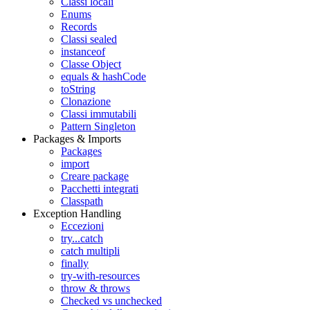
Classi locali
Enums
Records
Classi sealed
instanceof
Classe Object
equals & hashCode
toString
Clonazione
Classi immutabili
Pattern Singleton
Packages & Imports
Packages
import
Creare package
Pacchetti integrati
Classpath
Exception Handling
Eccezioni
try...catch
catch multipli
finally
try-with-resources
throw & throws
Checked vs unchecked