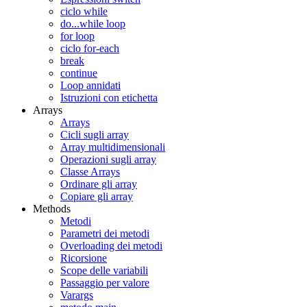
ciclo while
do...while loop
for loop
ciclo for-each
break
continue
Loop annidati
Istruzioni con etichetta
Arrays
Arrays
Cicli sugli array
Array multidimensionali
Operazioni sugli array
Classe Arrays
Ordinare gli array
Copiare gli array
Methods
Metodi
Parametri dei metodi
Overloading dei metodi
Ricorsione
Scope delle variabili
Passaggio per valore
Varargs