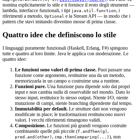
nomina esplicitamente lo stile e ti fornisce il resto degli strumenti —
lambda, interfacce funzionali, i tipi
, i
java.util.function
riferimenti a metodo,
e la Stream API — in modo che i
Optional
pattern che stavi imitando diventino mosse di prima classe.
Quattro idee che definiscono lo stile
I linguaggi puramente funzionali (Haskell, Erlang, F#) spingono
tutte e quattro al loro limite. Java le applica con moderazione. Le
quattro idee:
Le funzioni sono valori di prima classe.
Puoi passare una
funzione come argomento, restituirne una da un metodo,
memorizzarla in un campo o costruirne una a runtime.
Funzioni pure.
Una funzione pura dipende solo dai propri
input e non cambia nulla di osservabile nel mondo. Dato lo
stesso input, restituisce lo stesso output. Niente I/O, niente
mutazione di campi, niente branching dipendente dal tempo.
Immutabilità per default.
Le strutture dati non vengono
modificate in place; le trasformazioni restituiscono nuovi
valori. I vecchi riferimenti rimangono validi.
Composizione.
Le funzioni più grandi vengono costruite
combinando quelle più piccole (
,
f.andThen(g)
,
), non
pred.and(other)
cmp.thenComparing(...)