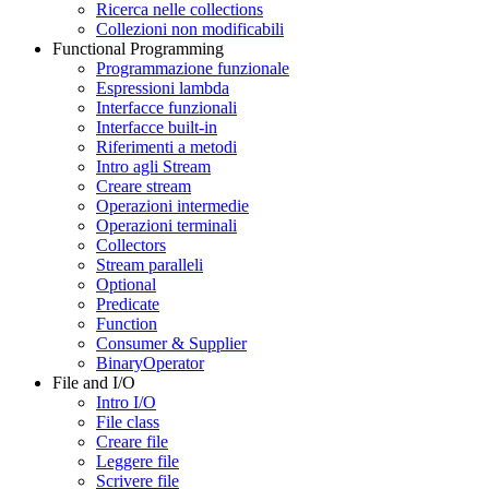
Ricerca nelle collections
Collezioni non modificabili
Functional Programming
Programmazione funzionale
Espressioni lambda
Interfacce funzionali
Interfacce built-in
Riferimenti a metodi
Intro agli Stream
Creare stream
Operazioni intermedie
Operazioni terminali
Collectors
Stream paralleli
Optional
Predicate
Function
Consumer & Supplier
BinaryOperator
File and I/O
Intro I/O
File class
Creare file
Leggere file
Scrivere file