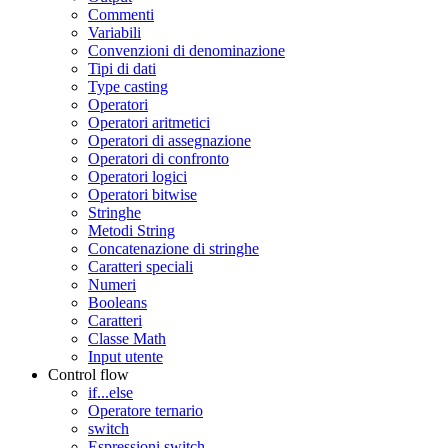
Commenti
Variabili
Convenzioni di denominazione
Tipi di dati
Type casting
Operatori
Operatori aritmetici
Operatori di assegnazione
Operatori di confronto
Operatori logici
Operatori bitwise
Stringhe
Metodi String
Concatenazione di stringhe
Caratteri speciali
Numeri
Booleans
Caratteri
Classe Math
Input utente
Control flow
if...else
Operatore ternario
switch
Espressioni switch