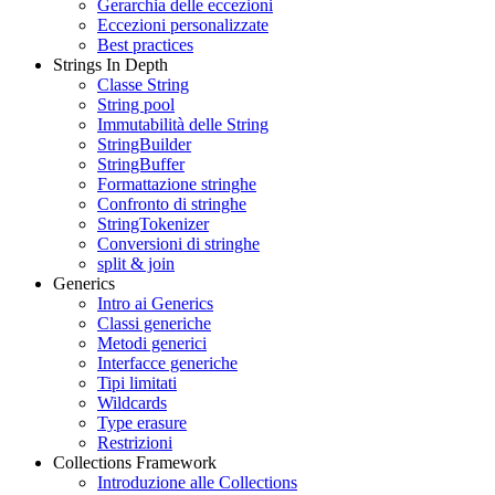
Gerarchia delle eccezioni
Eccezioni personalizzate
Best practices
Strings In Depth
Classe String
String pool
Immutabilità delle String
StringBuilder
StringBuffer
Formattazione stringhe
Confronto di stringhe
StringTokenizer
Conversioni di stringhe
split & join
Generics
Intro ai Generics
Classi generiche
Metodi generici
Interfacce generiche
Tipi limitati
Wildcards
Type erasure
Restrizioni
Collections Framework
Introduzione alle Collections