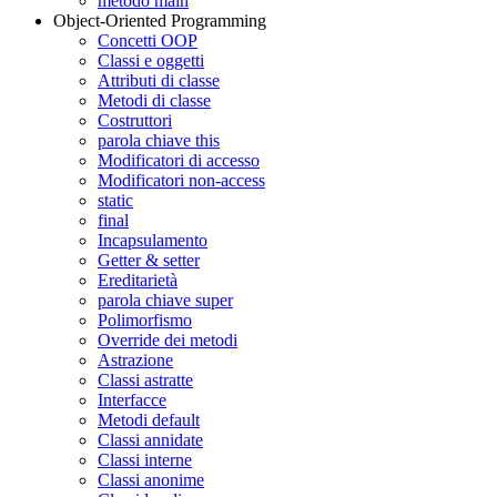
metodo main
Object-Oriented Programming
Concetti OOP
Classi e oggetti
Attributi di classe
Metodi di classe
Costruttori
parola chiave this
Modificatori di accesso
Modificatori non-access
static
final
Incapsulamento
Getter & setter
Ereditarietà
parola chiave super
Polimorfismo
Override dei metodi
Astrazione
Classi astratte
Interfacce
Metodi default
Classi annidate
Classi interne
Classi anonime