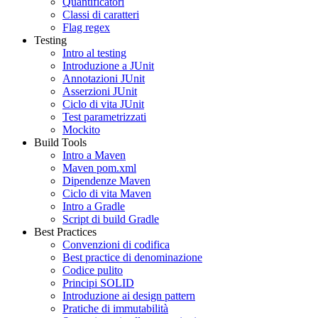
Quantificatori
Classi di caratteri
Flag regex
Testing
Intro al testing
Introduzione a JUnit
Annotazioni JUnit
Asserzioni JUnit
Ciclo di vita JUnit
Test parametrizzati
Mockito
Build Tools
Intro a Maven
Maven pom.xml
Dipendenze Maven
Ciclo di vita Maven
Intro a Gradle
Script di build Gradle
Best Practices
Convenzioni di codifica
Best practice di denominazione
Codice pulito
Principi SOLID
Introduzione ai design pattern
Pratiche di immutabilità