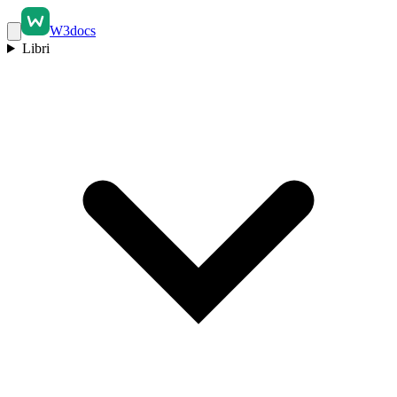
W3docs
Libri