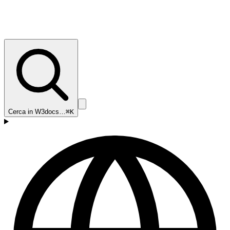
Cerca in W3docs…
⌘K