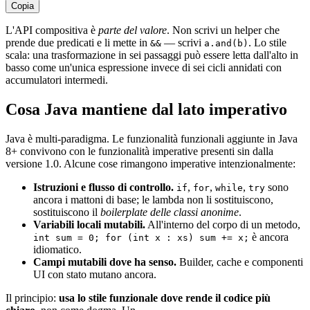
Copia
L'API compositiva è
parte del valore
. Non scrivi un helper che
prende due predicati e li mette in
— scrivi
. Lo stile
&&
a.and(b)
scala: una trasformazione in sei passaggi può essere letta dall'alto in
basso come un'unica espressione invece di sei cicli annidati con
accumulatori intermedi.
Cosa Java mantiene dal lato imperativo
Java è multi-paradigma. Le funzionalità funzionali aggiunte in Java
8+ convivono con le funzionalità imperative presenti sin dalla
versione 1.0. Alcune cose rimangono imperative intenzionalmente:
Istruzioni e flusso di controllo.
,
,
,
sono
if
for
while
try
ancora i mattoni di base; le lambda non li sostituiscono,
sostituiscono il
boilerplate delle classi anonime
.
Variabili locali mutabili.
All'interno del corpo di un metodo,
è ancora
int sum = 0; for (int x : xs) sum += x;
idiomatico.
Campi mutabili dove ha senso.
Builder, cache e componenti
UI con stato mutano ancora.
Il principio:
usa lo stile funzionale dove rende il codice più