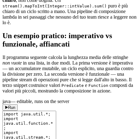
chiaro
, non come dogma. Un
puro è più
stream().mapToInt(Integer::intValue).sum()
chiaro di un ciclo scritto a mano. Una pipeline di composizione
lambda in sei passaggi che nessuno del tuo team riesce a leggere non
lo è.
Un esempio pratico: imperativo vs
funzionale, affiancati
Il programma seguente calcola la lunghezza media delle stringhe
non vuote
in una lista, in due modi. La prima versione è imperativa
— un accumulatore mutabile, un ciclo esplicito, una guardia contro
la divisione per zero. La seconda versione è funzionale — una
pipeline stream di operazioni pure che si legge dall'alto in basso. Il
terzo snippet costruisce valori
e
composti da
Predicate
Function
valori più piccoli, mostrando la composizione in azione.
java
— editable, runs on the server
Run