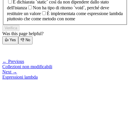
È dichiarata `static` così da non dipendere dallo stato
dell'istanza
Non ha tipo di ritorno `void`, perché deve
restituire un valore
È implementata come espressione lambda
piuttosto che come metodo con nome
Verifica
Was this page helpful?
👍
Yes
👎
No
← Previous
Collezioni non modificabili
Next →
Espressioni lambda