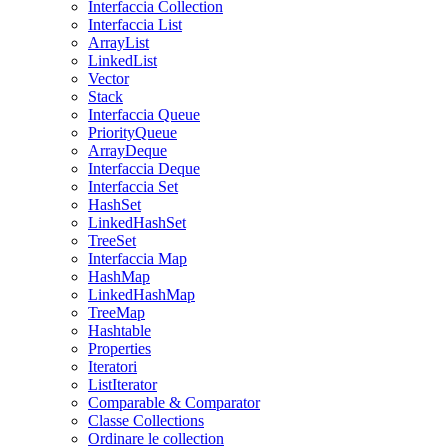
Interfaccia Collection
Interfaccia List
ArrayList
LinkedList
Vector
Stack
Interfaccia Queue
PriorityQueue
ArrayDeque
Interfaccia Deque
Interfaccia Set
HashSet
LinkedHashSet
TreeSet
Interfaccia Map
HashMap
LinkedHashMap
TreeMap
Hashtable
Properties
Iteratori
ListIterator
Comparable & Comparator
Classe Collections
Ordinare le collection