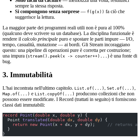
Sono facili da cachare
— memoizza una volta, restituisci
sempre la stessa risposta.
Si compongono senza sorprese
—
fa ciò che
f(g(x))
suggerisce la lettura.
La maggior parte dei programmi reali utili non è pura al 100%
(qualcuno deve scrivere su un database). La disciplina funzionale è
rendere il
calcolo principale
puro e spostare le parti impure — I/O,
tempo, casualità, mutazione — ai bordi. Gli Stream incoraggiano
questo: una pipeline di operazioni pure è corretta per costruzione;
una impura (
) è una fonte di
stream().peek(x -> counter++)...
bug.
3. Immutabilità
L'hai incontrata nell'ultimo capitolo.
,
,
List.of(...)
Set.of(...)
e
producono collezioni che non
Map.of(...)
List.copyOf(...)
possono essere modificate. I Record (trattati in seguito) ti forniscono
classi dati immutabili:
record
 Point
(
double
 x, 
double
 y) {
  Point 
translated
(
double
 dx
, 
double
 dy
) {
    return
 new
 Point
(x 
+
 dx, y 
+
 dy);     
// returns a
  }
}