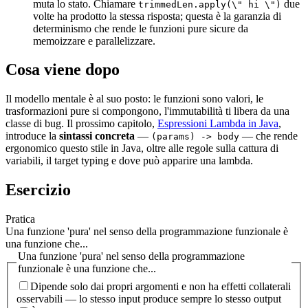
muta lo stato. Chiamare
due
trimmedLen.apply(\" hi \")
volte ha prodotto la stessa risposta; questa è la garanzia di
determinismo che rende le funzioni pure sicure da
memoizzare e parallelizzare.
Cosa viene dopo
Il modello mentale è al suo posto: le funzioni sono valori, le
trasformazioni pure si compongono, l'immutabilità ti libera da una
classe di bug. Il prossimo capitolo,
Espressioni Lambda in Java
,
introduce la
sintassi concreta
—
— che rende
(params) -> body
ergonomico questo stile in Java, oltre alle regole sulla cattura di
variabili, il target typing e dove può apparire una lambda.
Esercizio
Pratica
Una funzione 'pura' nel senso della programmazione funzionale è
una funzione che...
Una funzione 'pura' nel senso della programmazione
funzionale è una funzione che...
Dipende solo dai propri argomenti e non ha effetti collaterali
osservabili — lo stesso input produce sempre lo stesso output