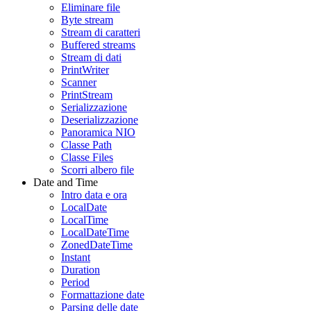
Eliminare file
Byte stream
Stream di caratteri
Buffered streams
Stream di dati
PrintWriter
Scanner
PrintStream
Serializzazione
Deserializzazione
Panoramica NIO
Classe Path
Classe Files
Scorri albero file
Date and Time
Intro data e ora
LocalDate
LocalTime
LocalDateTime
ZonedDateTime
Instant
Duration
Period
Formattazione date
Parsing delle date