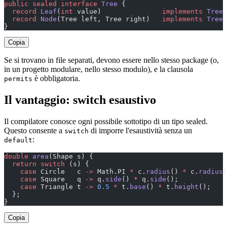
public
 sealed
 interface
 Tree
 {
  record
 Leaf
(
int
 value)               
implements
 Tree
 
  record
 Node
(Tree left, Tree right)   
implements
 Tree
 
}
Copia
Se si trovano in file separati, devono essere nello stesso package (o,
in un progetto modulare, nello stesso modulo), e la clausola
è obbligatoria.
permits
Il vantaggio: switch esaustivo
Il compilatore conosce ogni possibile sottotipo di un tipo sealed.
Questo consente a
di imporre l'esaustività senza un
switch
:
default
double
 area
(Shape s) {
  return
 switch
 (s) {
    case
 Circle   c 
->
 Math.PI 
*
 c.
radius
() 
*
 c.
radius
(
    case
 Square   q 
->
 q.
side
() 
*
 q.
side
();
    case
 Triangle t 
->
 0.5
 *
 t.
base
() 
*
 t.
height
();
  };
}
Copia