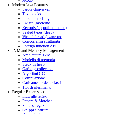
JAXB
Modern Java Features
parola chiave var
Text blocks
Pattern matching
Switch (moderno)
Records (approfondimento)
Sealed types (deep)
Virtual thread (avanzato)
Concorrenza strutturata
Foreign function API
JVM and Memory Management
Architettura JVM
Modello di memoria
Stack vs heap
Garbage collection
Algoritmi GC
Compilazione JIT
Caricamento delle classi
Tipi di riferimento
Regular Expressions
Intro alle regex
Pattern & Matcher
Sintassi regex
Gruppi e catture