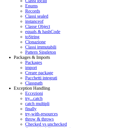
Classi locali
Enums
Records
Classi sealed
instanceof
Classe Object
equals & hashCode
toString
Clonazione
Classi immutabili
Pattern Singleton
Packages & Imports
Packages
import
Creare package
Pacchetti integrati
Classpath
Exception Handling
Eccezioni
try...catch
catch multipli
finally
try-with-resources
throw & throws
Checked vs unchecked