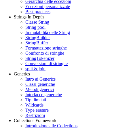
Gerarchia delle eccezioni
Eccezioni personalizzate
Best practices
Strings In Depth
Classe String
String pool
Immutabilità delle String
StringBuilder
StringBuffer
Formattazione stringhe
Confronto di stringhe
StringTokenizer
Conversioni di stringhe
split & join
Generics
Intro ai Generics
Classi generiche
Metodi generici
Interfacce generiche
Tipi limitati
Wildcards
Type erasure
Restrizioni
Collections Framework
Introduzione alle Collections