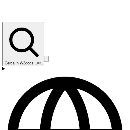
Cerca in W3docs…
⌘K