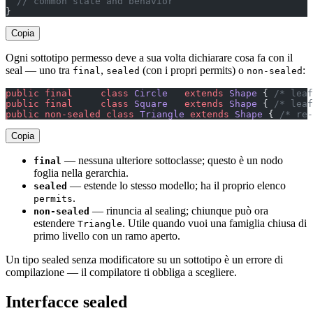
  // common state and behavior
}
Copia
Ogni sottotipo permesso deve a sua volta dichiarare cosa fa con il
seal — uno tra
,
(con i propri permits) o
:
final
sealed
non-sealed
public
 final
     class
 Circle
   extends
 Shape
 { 
/* leaf
public
 final
     class
 Square
   extends
 Shape
 { 
/* leaf
public
 non-sealed
 class
 Triangle
 extends
 Shape
 { 
/* re-
Copia
— nessuna ulteriore sottoclasse; questo è un nodo
final
foglia nella gerarchia.
— estende lo stesso modello; ha il proprio elenco
sealed
.
permits
— rinuncia al sealing; chiunque può ora
non-sealed
estendere
. Utile quando vuoi una famiglia chiusa di
Triangle
primo livello con un ramo aperto.
Un tipo sealed senza modificatore su un sottotipo è un errore di
compilazione — il compilatore ti obbliga a scegliere.
Interfacce sealed