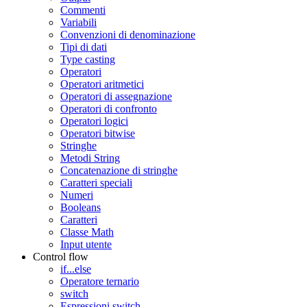
Commenti
Variabili
Convenzioni di denominazione
Tipi di dati
Type casting
Operatori
Operatori aritmetici
Operatori di assegnazione
Operatori di confronto
Operatori logici
Operatori bitwise
Stringhe
Metodi String
Concatenazione di stringhe
Caratteri speciali
Numeri
Booleans
Caratteri
Classe Math
Input utente
Control flow
if...else
Operatore ternario
switch
Espressioni switch