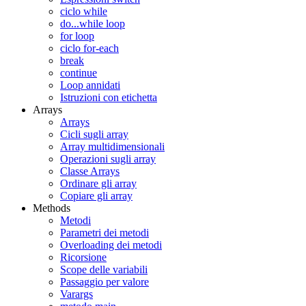
ciclo while
do...while loop
for loop
ciclo for-each
break
continue
Loop annidati
Istruzioni con etichetta
Arrays
Arrays
Cicli sugli array
Array multidimensionali
Operazioni sugli array
Classe Arrays
Ordinare gli array
Copiare gli array
Methods
Metodi
Parametri dei metodi
Overloading dei metodi
Ricorsione
Scope delle variabili
Passaggio per valore
Varargs