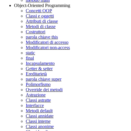
metodo main
Object-Oriented Programming
Concetti OOP
Classi e oggetti
Attributi di classe
Metodi di classe
Costruttori
parola chiave this
Modificatori di accesso
Modificatori non-access
static
final
Incapsulamento
Getter & setter
Ereditarietà
parola chiave super
Polimorfismo
Override dei metodi
Astrazione
Classi astratte
Interfacce
Metodi default
Classi annidate
Classi interne
Classi anonime