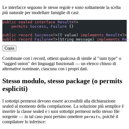
Le interfacce seguono le stesse regole e sono solitamente la scelta
più naturale per modellare famiglie di casi:
public
 sealed
 interface
 Result
<
T
>
    permits
 Success
, 
Failure
 {}
public
 record
 Success
<
T
>(T value) 
implements
 Result
<
T
> 
public
 record
 Failure
<
T
>(String message) 
implements
 Res
Copia
Combinate con i record, ottieni qualcosa di simile al "sum type" o
"tagged union" dei linguaggi funzionali — un elenco chiuso di
alternative nominate, ciascuna con i propri dati.
Stesso modulo, stesso package (o permits
espliciti)
I sottotipi permessi devono essere accessibili alla dichiarazione
sealed al momento della compilazione. La soluzione più semplice è
inserire la classe sealed e i suoi sottotipi permessi nello stesso file
sorgente — in tal caso puoi persino omettere
, poiché il
permits
compilatore lo inferisce: