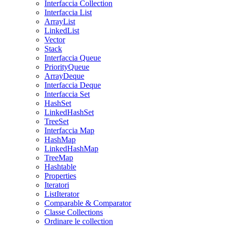
Interfaccia Collection
Interfaccia List
ArrayList
LinkedList
Vector
Stack
Interfaccia Queue
PriorityQueue
ArrayDeque
Interfaccia Deque
Interfaccia Set
HashSet
LinkedHashSet
TreeSet
Interfaccia Map
HashMap
LinkedHashMap
TreeMap
Hashtable
Properties
Iteratori
ListIterator
Comparable & Comparator
Classe Collections
Ordinare le collection