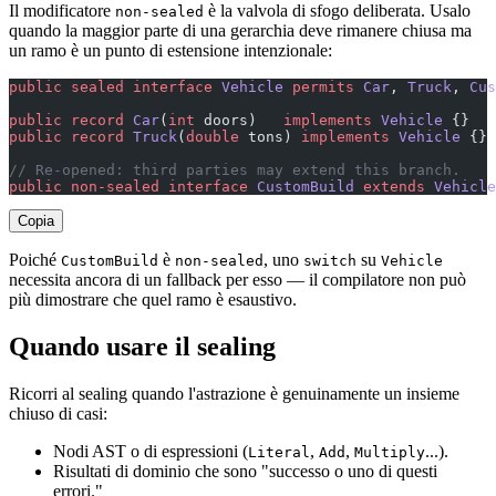
Il modificatore
è la valvola di sfogo deliberata. Usalo
non-sealed
quando la maggior parte di una gerarchia deve rimanere chiusa ma
un ramo è un punto di estensione intenzionale:
public
 sealed
 interface
 Vehicle
 permits
 Car
, 
Truck
, 
Cus
public
 record
 Car
(
int
 doors)   
implements
 Vehicle
 {}
public
 record
 Truck
(
double
 tons) 
implements
 Vehicle
 {}
// Re-opened: third parties may extend this branch.
public
 non-sealed
 interface
 CustomBuild
 extends
 Vehicle
Copia
Poiché
è
, uno
su
CustomBuild
non-sealed
switch
Vehicle
necessita ancora di un fallback per esso — il compilatore non può
più dimostrare che quel ramo è esaustivo.
Quando usare il sealing
Ricorri al sealing quando l'astrazione è genuinamente un insieme
chiuso di casi:
Nodi AST o di espressioni (
,
,
...).
Literal
Add
Multiply
Risultati di dominio che sono "successo o uno di questi
errori."