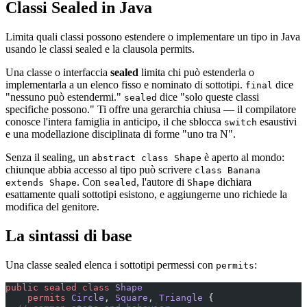
Classi Sealed in Java
Limita quali classi possono estendere o implementare un tipo in Java
usando le classi sealed e la clausola permits.
Una classe o interfaccia
sealed
limita chi può estenderla o
implementarla a un elenco fisso e nominato di sottotipi.
dice
final
"nessuno può estendermi."
dice "solo queste classi
sealed
specifiche possono." Ti offre una gerarchia chiusa — il compilatore
conosce l'intera famiglia in anticipo, il che sblocca
esaustivi
switch
e una modellazione disciplinata di forme "uno tra N".
Senza il sealing, un
è aperto al mondo:
abstract class Shape
chiunque abbia accesso al tipo può scrivere
class Banana
. Con
, l'autore di
dichiara
extends Shape
sealed
Shape
esattamente quali sottotipi esistono, e aggiungerne uno richiede la
modifica del genitore.
La sintassi di base
Una classe sealed elenca i sottotipi permessi con
:
permits
public
 sealed
 class
 Shape
    permits
 Circle
, 
Square
, 
Triangle
 {