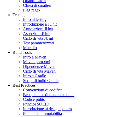
Quantificatori
Classi di caratteri
Flag regex
Testing
Intro al testing
Introduzione a JUnit
Annotazioni JUnit
Asserzioni JUnit
Ciclo di vita JUnit
Test parametrizzati
Mockito
Build Tools
Intro a Maven
Maven pom.xml
Dipendenze Maven
Ciclo di vita Maven
Intro a Gradle
Script di build Gradle
Best Practices
Convenzioni di codifica
Best practice di denominazione
Codice pulito
Principi SOLID
Introduzione ai design pattern
Pratiche di immutabilità