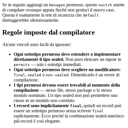
Se in seguito aggiungi un
permesso, questo
smette
Hexagon
switch
di compilare ovunque appaia finché non gestisci il nuovo caso.
Questa è esattamente la rete di sicurezza che
default
distruggerebbe silenziosamente.
Regole imposte dal compilatore
Alcune vincoli sono facili da ignorare:
Ogni sottotipo permesso deve estendere o implementare
direttamente il tipo sealed.
Non puoi elencare un nipote in
— solo i sottotipi immediati.
permits
Ogni sottotipo permesso deve scegliere un modificatore:
,
o
. Dimenticarlo è un errore di
final
sealed
non-sealed
compilazione.
I tipi permessi devono essere trovabili al momento della
compilazione
— stesso file, stesso package o lo stesso
modulo nominato. Un tipo sealed non può permettere una
classe in un modulo non correlato.
I record sono implicitamente
,
quindi un record può
final
essere un sottotipo permesso senza scrivere
final
esplicitamente. Ecco perché la combinazione sealed-interface-
più-record è così elegante.