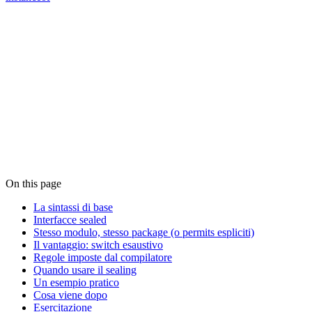
On this page
La sintassi di base
Interfacce sealed
Stesso modulo, stesso package (o permits espliciti)
Il vantaggio: switch esaustivo
Regole imposte dal compilatore
Quando usare il sealing
Un esempio pratico
Cosa viene dopo
Esercitazione