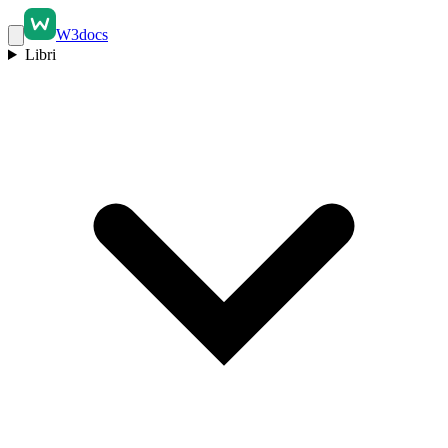
W3docs
Libri