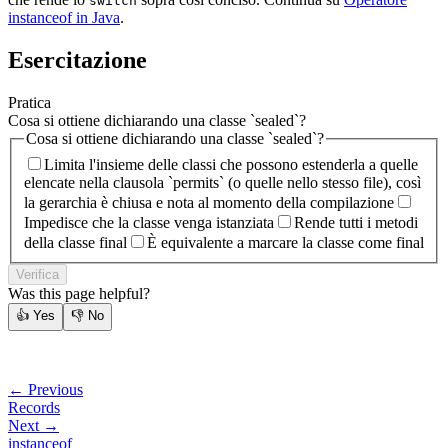
switch
instanceof in Java
.
Esercitazione
Pratica
Cosa si ottiene dichiarando una classe `sealed`?
Cosa si ottiene dichiarando una classe `sealed`?
Limita l'insieme delle classi che possono estenderla a quelle
elencate nella clausola `permits` (o quelle nello stesso file), così
la gerarchia è chiusa e nota al momento della compilazione
Impedisce che la classe venga istanziata
Rende tutti i metodi
della classe final
È equivalente a marcare la classe come final
Verifica
Was this page helpful?
👍
Yes
👎
No
← Previous
Records
Next →
instanceof