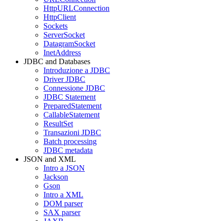
HttpURLConnection
HttpClient
Sockets
ServerSocket
DatagramSocket
InetAddress
JDBC and Databases
Introduzione a JDBC
Driver JDBC
Connessione JDBC
JDBC Statement
PreparedStatement
CallableStatement
ResultSet
Transazioni JDBC
Batch processing
JDBC metadata
JSON and XML
Intro a JSON
Jackson
Gson
Intro a XML
DOM parser
SAX parser