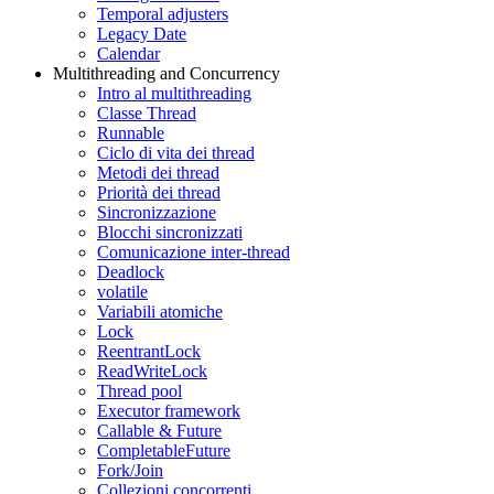
Temporal adjusters
Legacy Date
Calendar
Multithreading and Concurrency
Intro al multithreading
Classe Thread
Runnable
Ciclo di vita dei thread
Metodi dei thread
Priorità dei thread
Sincronizzazione
Blocchi sincronizzati
Comunicazione inter-thread
Deadlock
volatile
Variabili atomiche
Lock
ReentrantLock
ReadWriteLock
Thread pool
Executor framework
Callable & Future
CompletableFuture
Fork/Join
Collezioni concorrenti