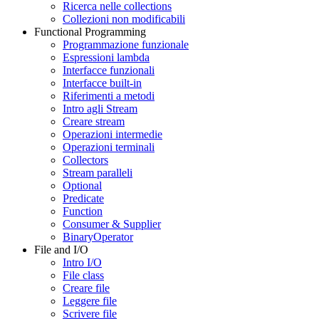
Ricerca nelle collections
Collezioni non modificabili
Functional Programming
Programmazione funzionale
Espressioni lambda
Interfacce funzionali
Interfacce built-in
Riferimenti a metodi
Intro agli Stream
Creare stream
Operazioni intermedie
Operazioni terminali
Collectors
Stream paralleli
Optional
Predicate
Function
Consumer & Supplier
BinaryOperator
File and I/O
Intro I/O
File class
Creare file
Leggere file
Scrivere file