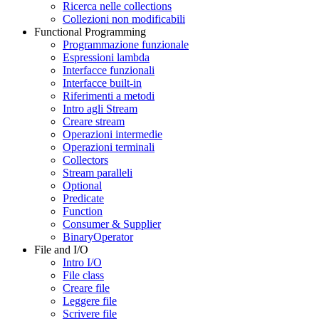
Ricerca nelle collections
Collezioni non modificabili
Functional Programming
Programmazione funzionale
Espressioni lambda
Interfacce funzionali
Interfacce built-in
Riferimenti a metodi
Intro agli Stream
Creare stream
Operazioni intermedie
Operazioni terminali
Collectors
Stream paralleli
Optional
Predicate
Function
Consumer & Supplier
BinaryOperator
File and I/O
Intro I/O
File class
Creare file
Leggere file
Scrivere file