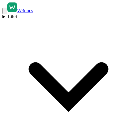
W3docs
Libri