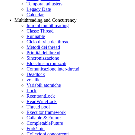
Temporal adjusters
Legacy Date
Calendar
Multithreading and Concurrency
Intro al multithreading
Classe Thread
Runnable
Ciclo di vita dei thread
Metodi dei thread
Priorità dei thread
Sincronizzazione
Blocchi sincronizzati
Comunicazione inter-thread
Deadlock
volatile
Variabili atomiche
Lock
ReentrantLock
ReadWriteLock
Thread pool
Executor framework
Callable & Future
CompletableFuture
Fork/Join
Collezioni concorrenti