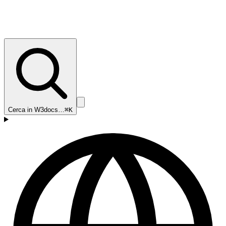
Cerca in W3docs…
⌘K