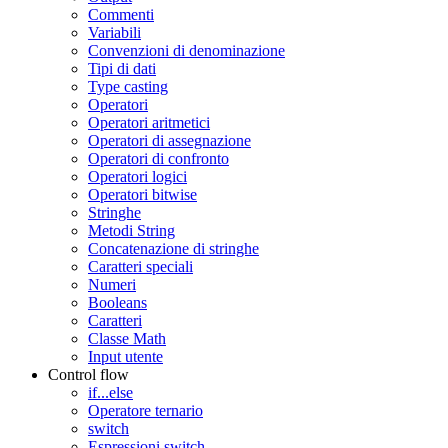
Commenti
Variabili
Convenzioni di denominazione
Tipi di dati
Type casting
Operatori
Operatori aritmetici
Operatori di assegnazione
Operatori di confronto
Operatori logici
Operatori bitwise
Stringhe
Metodi String
Concatenazione di stringhe
Caratteri speciali
Numeri
Booleans
Caratteri
Classe Math
Input utente
Control flow
if...else
Operatore ternario
switch
Espressioni switch