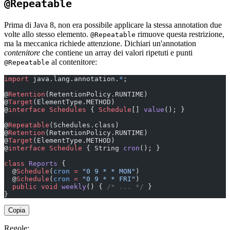
@Repeatable
Prima di Java 8, non era possibile applicare la stessa annotation due
volte allo stesso elemento.
rimuove questa restrizione,
@Repeatable
ma la meccanica richiede attenzione. Dichiari un'annotation
contenitore
che contiene un array dei valori ripetuti e punti
al contenitore:
@Repeatable
import
 java.lang.annotation.
*
;
@
Retention
(RetentionPolicy.RUNTIME)
@
Target
(ElementType.METHOD)
@
interface
 Schedules
 { 
Schedule
[] 
value
(); }           
@
Repeatable
(Schedules.class)
@
Retention
(RetentionPolicy.RUNTIME)
@
Target
(ElementType.METHOD)
@
interface
 Schedule
 { String 
cron
(); }                 
class
 Reports
 {
  @
Schedule
(
cron
 =
 "0 9 * * MON"
)
  @
Schedule
(
cron
 =
 "0 9 * * FRI"
)
  public
 void
 weekly
() { 
/* ... */
 }
}
Copia
Regole: