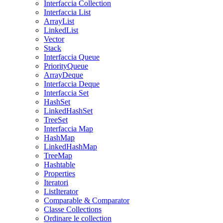
Interfaccia Collection
Interfaccia List
ArrayList
LinkedList
Vector
Stack
Interfaccia Queue
PriorityQueue
ArrayDeque
Interfaccia Deque
Interfaccia Set
HashSet
LinkedHashSet
TreeSet
Interfaccia Map
HashMap
LinkedHashMap
TreeMap
Hashtable
Properties
Iteratori
ListIterator
Comparable & Comparator
Classe Collections
Ordinare le collection