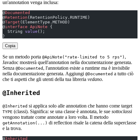
un'annotation venga inclusa:
@
Documented
@
Retention
(RetentionPolicy.RUNTIME)
@
Target
(ElementType.METHOD)
@
interface
 ApiNote
 {
  String 
value
();
}
Copia
Se un metodo porta
,
@ApiNote("rate-limited to 5 rps")
Javadoc mostrerà quell'annotation nella documentazione generata.
Senza
, l'annotation esiste a runtime ma è invisibile
@Documented
nella documentazione generata. Aggiungi
a tutto ciò
@Documented
che ti aspetti che gli utenti della tua libreria
vedano
.
@Inherited
si applica solo alle annotation che hanno come target
@Inherited
(classi). Significa: se una classe è annotata, le sue
sottoclassi
TYPE
vengono trattate come annotate a loro volta. Il metodo
di reflection risale la catena della superclasse
getAnnotation(...)
e la trova.
@
Inherited