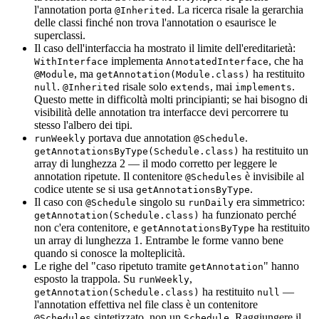
l'annotation porta
. La ricerca risale la gerarchia
@Inherited
delle classi finché non trova l'annotation o esaurisce le
superclassi.
Il caso dell'interfaccia ha mostrato il limite dell'ereditarietà:
implementa
, che ha
WithInterface
AnnotatedInterface
, ma
ha restituito
@Module
getAnnotation(Module.class)
.
risale solo
, mai
.
null
@Inherited
extends
implements
Questo mette in difficoltà molti principianti; se hai bisogno di
visibilità delle annotation tra interfacce devi percorrere tu
stesso l'albero dei tipi.
portava due annotation
.
runWeekly
@Schedule
ha restituito un
getAnnotationsByType(Schedule.class)
array di lunghezza 2 — il modo corretto per leggere le
annotation ripetute. Il contenitore
è invisibile al
@Schedules
codice utente se si usa
.
getAnnotationsByType
Il caso con
singolo su
era simmetrico:
@Schedule
runDaily
ha funzionato perché
getAnnotation(Schedule.class)
non c'era contenitore, e
ha restituito
getAnnotationsByType
un array di lunghezza 1. Entrambe le forme vanno bene
quando si conosce la molteplicità.
Le righe del "caso ripetuto tramite
" hanno
getAnnotation
esposto la trappola. Su
,
runWeekly
ha restituito
—
getAnnotation(Schedule.class)
null
l'annotation effettiva nel file class è un contenitore
sintetizzato, non un
. Raggiungere il
@Schedules
Schedule