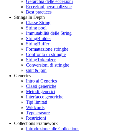
Gerarchia delle eccezioni
Eccezioni personalizzate
Best practices
Strings In Depth
Classe String
String pool
Immutabilità delle String
StringBuilder
StringBuffer
Formattazione stringhe
Confronto di stringhe
StringTokenizer
Conversioni di stringhe
split & join
Generics
Intro ai Generics
Classi generiche
Metodi generici
Interfacce generiche
Tipi limitati
Wildcards
Type erasure
Restrizioni
Collections Framework
Introduzione alle Collections