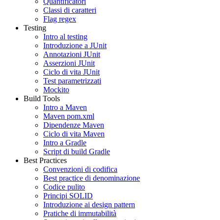
Quantificatori
Classi di caratteri
Flag regex
Testing
Intro al testing
Introduzione a JUnit
Annotazioni JUnit
Asserzioni JUnit
Ciclo di vita JUnit
Test parametrizzati
Mockito
Build Tools
Intro a Maven
Maven pom.xml
Dipendenze Maven
Ciclo di vita Maven
Intro a Gradle
Script di build Gradle
Best Practices
Convenzioni di codifica
Best practice di denominazione
Codice pulito
Principi SOLID
Introduzione ai design pattern
Pratiche di immutabilità