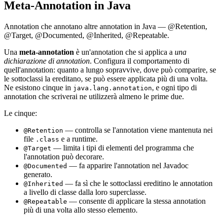
Meta-Annotation in Java
Annotation che annotano altre annotation in Java — @Retention,
@Target, @Documented, @Inherited, @Repeatable.
Una
meta-annotation
è un'annotation che si applica a
una
dichiarazione di annotation
. Configura il comportamento di
quell'annotation: quanto a lungo sopravvive, dove può comparire, se
le sottoclassi la ereditano, se può essere applicata più di una volta.
Ne esistono cinque in
, e ogni tipo di
java.lang.annotation
annotation che scriverai ne utilizzerà almeno le prime due.
Le cinque:
— controlla se l'annotation viene mantenuta nei
@Retention
file
e a runtime.
.class
— limita i tipi di elementi del programma che
@Target
l'annotation può decorare.
— fa apparire l'annotation nel Javadoc
@Documented
generato.
— fa sì che le sottoclassi ereditino le annotation
@Inherited
a livello di classe dalla loro superclasse.
— consente di applicare la stessa annotation
@Repeatable
più di una volta allo stesso elemento.