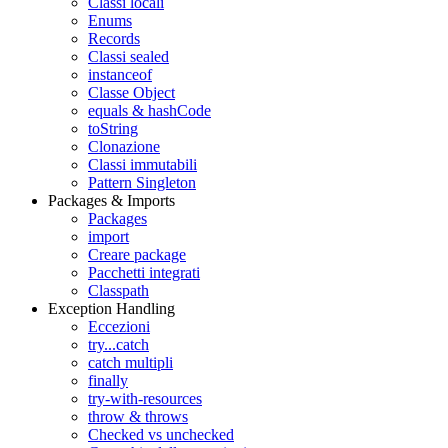
Classi locali
Enums
Records
Classi sealed
instanceof
Classe Object
equals & hashCode
toString
Clonazione
Classi immutabili
Pattern Singleton
Packages & Imports
Packages
import
Creare package
Pacchetti integrati
Classpath
Exception Handling
Eccezioni
try...catch
catch multipli
finally
try-with-resources
throw & throws
Checked vs unchecked