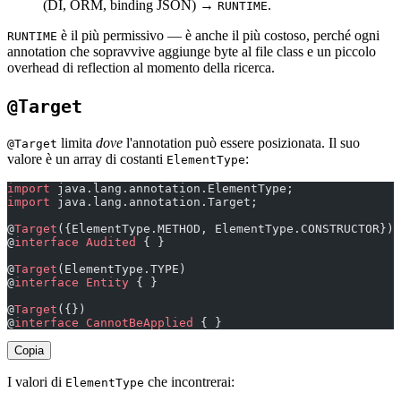
(DI, ORM, binding JSON) →
.
RUNTIME
è il più permissivo — è anche il più costoso, perché ogni
RUNTIME
annotation che sopravvive aggiunge byte al file class e un piccolo
overhead di reflection al momento della ricerca.
@Target
limita
dove
l'annotation può essere posizionata. Il suo
@Target
valore è un array di costanti
:
ElementType
import
 java.lang.annotation.ElementType;
import
 java.lang.annotation.Target;
@
Target
({ElementType.METHOD, ElementType.CONSTRUCTOR})
@
interface
 Audited
 { }                                 
@
Target
(ElementType.TYPE)
@
interface
 Entity
 { }                                  
@
Target
({})
@
interface
 CannotBeApplied
 { }                         
Copia
I valori di
che incontrerai:
ElementType