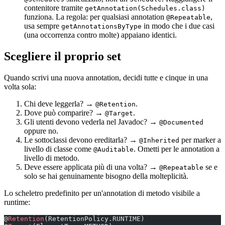
contenitore tramite
getAnnotation(Schedules.class)
funziona. La regola: per qualsiasi annotation
,
@Repeatable
usa sempre
in modo che i due casi
getAnnotationsByType
(una occorrenza contro molte) appaiano identici.
Scegliere il proprio set
Quando scrivi una nuova annotation, decidi tutte e cinque in una
volta sola:
Chi deve leggerla? →
.
@Retention
Dove può comparire? →
.
@Target
Gli utenti devono vederla nel Javadoc? →
@Documented
oppure no.
Le sottoclassi devono ereditarla? →
per marker a
@Inherited
livello di classe come
. Ometti per le annotation a
@Auditable
livello di metodo.
Deve essere applicata più di una volta? →
se e
@Repeatable
solo se hai genuinamente bisogno della molteplicità.
Lo scheletro predefinito per un'annotation di metodo visibile a
runtime:
@
Retention
(RetentionPolicy.RUNTIME)