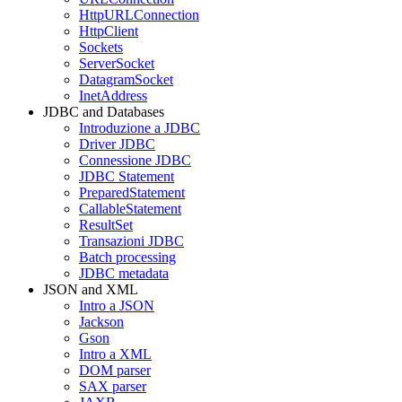
HttpURLConnection
HttpClient
Sockets
ServerSocket
DatagramSocket
InetAddress
JDBC and Databases
Introduzione a JDBC
Driver JDBC
Connessione JDBC
JDBC Statement
PreparedStatement
CallableStatement
ResultSet
Transazioni JDBC
Batch processing
JDBC metadata
JSON and XML
Intro a JSON
Jackson
Gson
Intro a XML
DOM parser
SAX parser