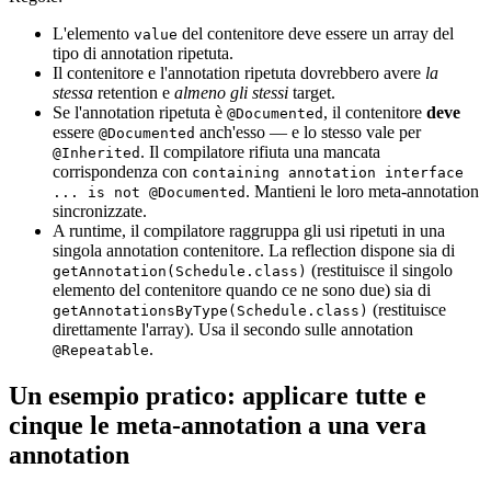
L'elemento
del contenitore deve essere un array del
value
tipo di annotation ripetuta.
Il contenitore e l'annotation ripetuta dovrebbero avere
la
stessa
retention e
almeno gli stessi
target.
Se l'annotation ripetuta è
, il contenitore
deve
@Documented
essere
anch'esso — e lo stesso vale per
@Documented
. Il compilatore rifiuta una mancata
@Inherited
corrispondenza con
containing annotation interface
. Mantieni le loro meta-annotation
... is not @Documented
sincronizzate.
A runtime, il compilatore raggruppa gli usi ripetuti in una
singola annotation contenitore. La reflection dispone sia di
(restituisce il singolo
getAnnotation(Schedule.class)
elemento del contenitore quando ce ne sono due) sia di
(restituisce
getAnnotationsByType(Schedule.class)
direttamente l'array). Usa il secondo sulle annotation
.
@Repeatable
Un esempio pratico: applicare tutte e
cinque le meta-annotation a una vera
annotation