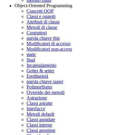
metodo main
Object-Oriented Programming
Concetti OOP
Classi e oggetti
Attributi di classe
Metodi di classe
Costruttori
parola chiave this
Modificatori di accesso
Modificatori non-access
static
final
Incapsulamento
Getter & setter
Ereditarietà
parola chiave super
Polimorfismo
Override dei metodi
Astrazione
Classi astratte
Interfacce
Metodi default
Classi annidate
Classi interne
Classi anonime