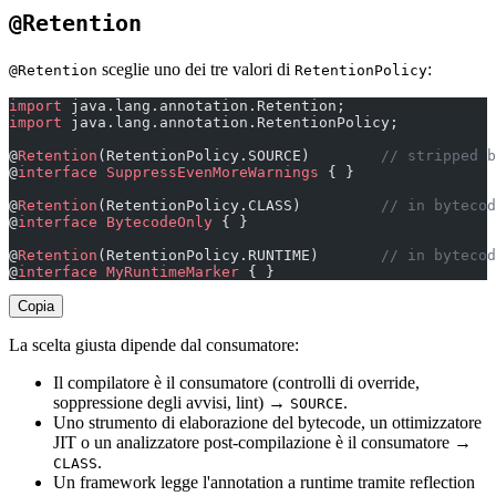
@Retention
sceglie uno dei tre valori di
:
@Retention
RetentionPolicy
import
 java.lang.annotation.Retention;
import
 java.lang.annotation.RetentionPolicy;
@
Retention
(RetentionPolicy.SOURCE)        
// stripped b
@
interface
 SuppressEvenMoreWarnings
 { }
@
Retention
(RetentionPolicy.CLASS)         
// in bytecod
@
interface
 BytecodeOnly
 { }
@
Retention
(RetentionPolicy.RUNTIME)       
// in bytecod
@
interface
 MyRuntimeMarker
 { }
Copia
La scelta giusta dipende dal consumatore:
Il compilatore è il consumatore (controlli di override,
soppressione degli avvisi, lint) →
.
SOURCE
Uno strumento di elaborazione del bytecode, un ottimizzatore
JIT o un analizzatore post-compilazione è il consumatore →
.
CLASS
Un framework legge l'annotation a runtime tramite reflection