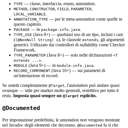
— classe, interfaccia, enum, annotation.
TYPE
,
,
,
,
METHOD
CONSTRUCTOR
FIELD
PARAMETER
.
LOCAL_VARIABLE
— per le meta-annotation come quelle in
ANNOTATION_TYPE
questo capitolo.
— in
.
PACKAGE
package-info.java
(Java 8+) —
qualsiasi
uso di un tipo, inclusi i cast
TYPE_USE
(
), le clausole
, gli argomenti
(@NonNull String) o
extends
generici. Utilizzato dai controllori di nullability come Checker
Framework.
(Java 8+) — solo nelle dichiarazioni
TYPE_PARAMETER
<T
.
extends ...>
(Java 9+) — in
.
MODULE
module-info.java
(Java 16+) — sui parametri di
RECORD_COMPONENT
un'intestazione di record.
Se ometti completamente
, l'annotation può andare quasi
@Target
ovunque — utile per marker molto generali, restrittivo per tutto il
resto.
Imposta quasi sempre un
esplicito.
@Target
@Documented
Per impostazione predefinita, le annotation
non
vengono mostrate
nel Javadoc degli elementi che decorano.
fa sì che
@Documented