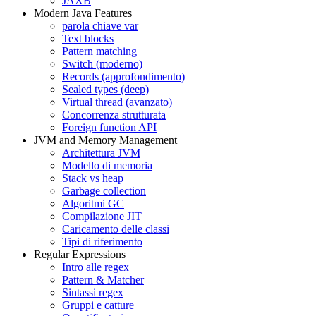
JAXB
Modern Java Features
parola chiave var
Text blocks
Pattern matching
Switch (moderno)
Records (approfondimento)
Sealed types (deep)
Virtual thread (avanzato)
Concorrenza strutturata
Foreign function API
JVM and Memory Management
Architettura JVM
Modello di memoria
Stack vs heap
Garbage collection
Algoritmi GC
Compilazione JIT
Caricamento delle classi
Tipi di riferimento
Regular Expressions
Intro alle regex
Pattern & Matcher
Sintassi regex
Gruppi e catture