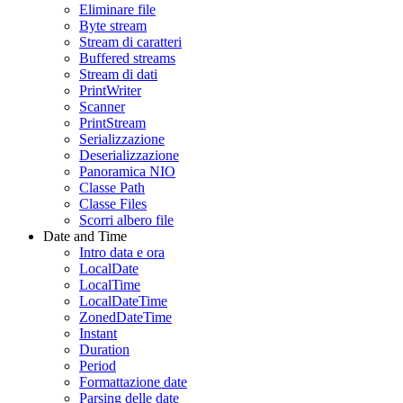
Eliminare file
Byte stream
Stream di caratteri
Buffered streams
Stream di dati
PrintWriter
Scanner
PrintStream
Serializzazione
Deserializzazione
Panoramica NIO
Classe Path
Classe Files
Scorri albero file
Date and Time
Intro data e ora
LocalDate
LocalTime
LocalDateTime
ZonedDateTime
Instant
Duration
Period
Formattazione date
Parsing delle date