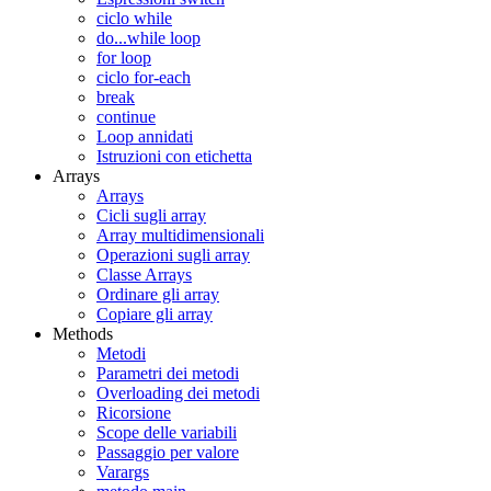
ciclo while
do...while loop
for loop
ciclo for-each
break
continue
Loop annidati
Istruzioni con etichetta
Arrays
Arrays
Cicli sugli array
Array multidimensionali
Operazioni sugli array
Classe Arrays
Ordinare gli array
Copiare gli array
Methods
Metodi
Parametri dei metodi
Overloading dei metodi
Ricorsione
Scope delle variabili
Passaggio per valore
Varargs