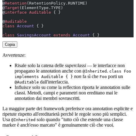
@
Retention
(RetentionPolicy.RUNTIME)
@
Target
(ElementType.TYPE)
@
interface
 Auditable
 { }
@
Auditable
class
 Account
 { }
class
 SavingsAccount
 extends
 Account
 { }               
Copia
Avvertenze:
Risale solo la catena delle
superclassi
— le interfacce non
propagano le annotation anche con
.
@Inherited
class Foo
non
fa sì che
porti un
implements Auditable { }
Foo
dall'interfaccia.
@Auditable
Influisce solo su come la reflection riporta le annotation sulle
classi. Metodi, campi e parametri non ereditano mai le
annotation dai membri sovrascritti.
La maggior parte dei framework preferisce ora annotation esplicite e
ripetute rispetto all'ereditarietà perché le regole sono più semplici.
Usa
solo quando "tutto ciò che estende una classe
@Inherited
marker è anch'esso marcato" è genuinamente ciò che vuoi.