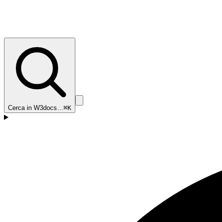
Cerca in W3docs…
⌘K