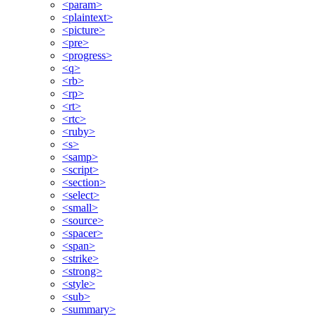
<param>
<plaintext>
<picture>
<pre>
<progress>
<q>
<rb>
<rp>
<rt>
<rtc>
<ruby>
<s>
<samp>
<script>
<section>
<select>
<small>
<source>
<spacer>
<span>
<strike>
<strong>
<style>
<sub>
<summary>