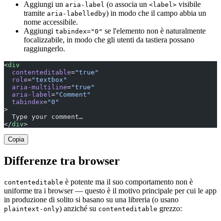
Aggiungi un
(o associa un
visibile
aria-label
<label>
tramite
) in modo che il campo abbia un
aria-labelledby
nome accessibile.
Aggiungi
se l'elemento non è naturalmente
tabindex="0"
focalizzabile, in modo che gli utenti da tastiera possano
raggiungerlo.
<
div
  contenteditable
=
"true"
  role
=
"textbox"
  aria-multiline
=
"true"
  aria-label
=
"Comment"
  tabindex
=
"0"
>
  Type your comment…
</
div
>
Copia
Differenze tra browser
è potente ma il suo comportamento non è
contenteditable
uniforme tra i browser — questo è il motivo principale per cui le app
in produzione di solito si basano su una libreria (o usano
) anziché su
grezzo:
plaintext-only
contenteditable