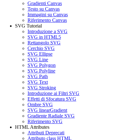
Gradienti Canvas
Testo su Canvas
Immagini su Canvas
Riferimento Canvas
SVG Tutorial
Introduzione a SVG
SVG in HTML5
Rettangolo SVG
Cerchio SVG
SVG Ellipse
SVG Line
SVG Polygon
SVG Polyline
SVG Path
SVG Text
SVG Stroking
Introduzione ai Filtri SVG
Effetti di Sfocatura SVG
Ombre SVG
SVG linearGradient
Gradiente Radiale SVG
Riferimento SVG
HTML Attributes
Attributi Deprecati
Attributo class HTML