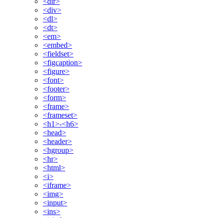
<dir>
<div>
<dl>
<dt>
<em>
<embed>
<fieldset>
<figcaption>
<figure>
<font>
<footer>
<form>
<frame>
<frameset>
<h1>-<h6>
<head>
<header>
<hgroup>
<hr>
<html>
<i>
<iframe>
<img>
<input>
<ins>