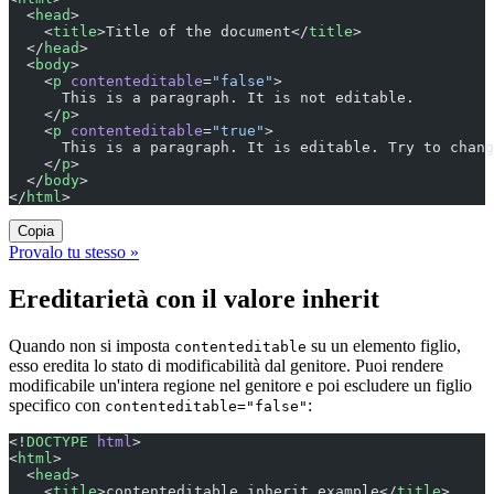
  <
head
>
    <
title
>Title of the document</
title
>
  </
head
>
  <
body
>
    <
p
 contenteditable
=
"false"
>
      This is a paragraph. It is not editable.
    </
p
>
    <
p
 contenteditable
=
"true"
>
      This is a paragraph. It is editable. Try to chang
    </
p
>
  </
body
>
</
html
>
Copia
Provalo tu stesso »
Ereditarietà con il valore inherit
Quando non si imposta
su un elemento figlio,
contenteditable
esso eredita lo stato di modificabilità dal genitore. Puoi rendere
modificabile un'intera regione nel genitore e poi escludere un figlio
specifico con
:
contenteditable="false"
<!
DOCTYPE
 html
>
<
html
>
  <
head
>
    <
title
>contenteditable inherit example</
title
>