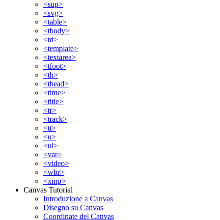
<sup>
<svg>
<table>
<tbody>
<td>
<template>
<textarea>
<tfoot>
<th>
<thead>
<time>
<title>
<tr>
<track>
<tt>
<u>
<ul>
<var>
<video>
<wbr>
<xmp>
Canvas Tutorial
Introduzione a Canvas
Disegno su Canvas
Coordinate del Canvas