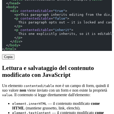
  </
head
>
  <
body
>
    <
div
 contenteditable
=
"true"
>
      <
p
>This paragraph inherits editing from the div,
      <
p
 contenteditable
=
"false"
>
        This paragraph opts out — it is locked and cann
      </
p
>
      <
p
 contenteditable
=
"inherit"
>
        This one explicitly inherits, so it is editable
      </
p
>
    </
div
>
  </
body
>
</
html
>
Copia
Lettura e salvataggio del contenuto
modificato con JavaScript
Un elemento
non
è un campo di form, quindi il
contenteditable
suo valore
non
viene inviato con un form e non esiste la proprietà
. Il contenuto si legge direttamente dall'elemento:
value
— il contenuto modificato
come
element.innerHTML
HTML
(mantiene grassetto, link, elenchi).
— il contenuto modificato
come
element.textContent