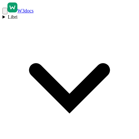
W3docs
Libri