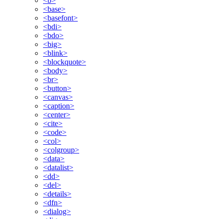
<b>
<base>
<basefont>
<bdi>
<bdo>
<big>
<blink>
<blockquote>
<body>
<br>
<button>
<canvas>
<caption>
<center>
<cite>
<code>
<col>
<colgroup>
<data>
<datalist>
<dd>
<del>
<details>
<dfn>
<dialog>