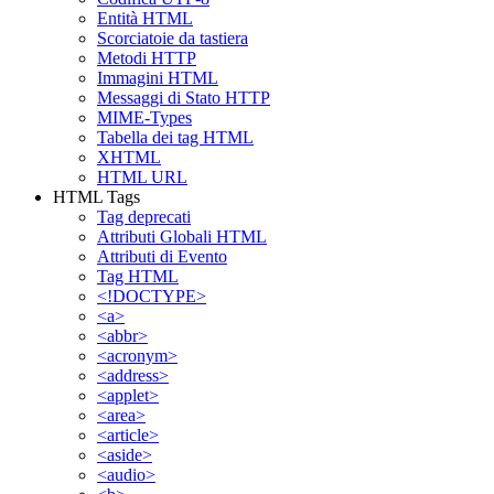
Entità HTML
Scorciatoie da tastiera
Metodi HTTP
Immagini HTML
Messaggi di Stato HTTP
MIME-Types
Tabella dei tag HTML
XHTML
HTML URL
HTML Tags
Tag deprecati
Attributi Globali HTML
Attributi di Evento
Tag HTML
<!DOCTYPE>
<a>
<abbr>
<acronym>
<address>
<applet>
<area>
<article>
<aside>
<audio>