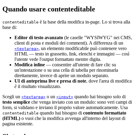
Quando usare contenteditable
è la base della modifica in-page. Lo si trova alla
contenteditable
base di:
Editor di testo avanzato
(le caselle "WYSIWYG" nei CMS,
client di posta e moduli dei commenti). A differenza di un
, un elemento modificabile può contenere vero
<textarea>
HTML — testo in grassetto, link, elenchi e immagini — così
l'utente vede l'output formattato mentre digita.
Modifica inline
— consentire all'utente di fare clic su
un'intestazione o su una cella di tabella per rinominarla
direttamente, invece di aprire un modulo separato.
UI di anteprima live e presa di note
, dove l'area di modifica
è
il risultato visualizzato.
Scegli un
o un
quando hai bisogno solo di
<textarea>
<input>
testo semplice
che venga inviato con un modulo: sono veri campi di
form, si validano e inviano il proprio valore automaticamente. Usa
quando hai bisogno di
contenuto formattato
contenteditable
(HTML)
o vuoi che la modifica avvenga all'interno del layout di
pagina esistente.