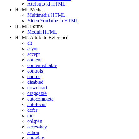
Attributo id HTML
HTML Media
Multimedia HTML
Video YouTube in HTML
HTML Forms
Moduli HTML
HTML Attribute Reference
alt
async
accept
content
contenteditable
controls
coords
disabled
download
draggable
autocomplete
autofocus
defer
dir
colspan
accesskey
action
autoplay