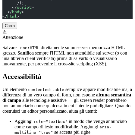
      });
    </
script
>
  </
body
>
</
html
>
Copia
⚠
Attenzione
Salvare
direttamente su un server memorizza HTML
innerHTML
grezzo.
Sanifica
sempre l'HTML non attendibile sul server (o con
una libreria client verificata) prima di salvarlo o visualizzarlo
nuovamente, per prevenire il cross-site scripting (XSS).
Accessibilità
Un elemento
semplice appare modificabile ma, a
contenteditable
differenza di un vero campo di form, non espone
alcuna semantica
di campo
alle tecnologie assistive — gli screen reader potrebbero
non annunciarlo come qualcosa in cui l'utente può digitare. Quando
costruisci un editor personalizzato, aiuta gli utenti:
Aggiungi
in modo che venga annunciato
role="textbox"
come campo di testo modificabile. Aggiungi
aria-
se accetta più righe.
multiline="true"