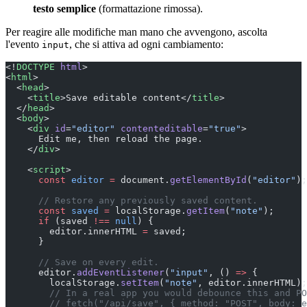
testo semplice
(formattazione rimossa).
Per reagire alle modifiche man mano che avvengono, ascolta
l'evento
, che si attiva ad ogni cambiamento:
input
<!
DOCTYPE
 html
>
<
html
>
  <
head
>
    <
title
>Save editable content</
title
>
  </
head
>
  <
body
>
    <
div
 id
=
"editor"
 contenteditable
=
"true"
>
      Edit me, then reload the page.
    </
div
>
    <
script
>
      const
 editor
 =
 document.
getElementById
(
"editor"
);
      // Restore any previously saved content.
      const
 saved
 =
 localStorage.
getItem
(
"note"
);
      if
 (saved 
!==
 null
) {
        editor.innerHTML 
=
 saved;
      }
      // Save on every edit.
      editor.
addEventListener
(
"input"
, () 
=>
 {
        localStorage.
setItem
(
"note"
, editor.innerHTML);
        // In a real app you would debounce this and PO
        // fetch("/api/save", { method: "POST", body: e