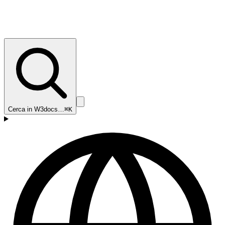
Cerca in W3docs…
⌘K