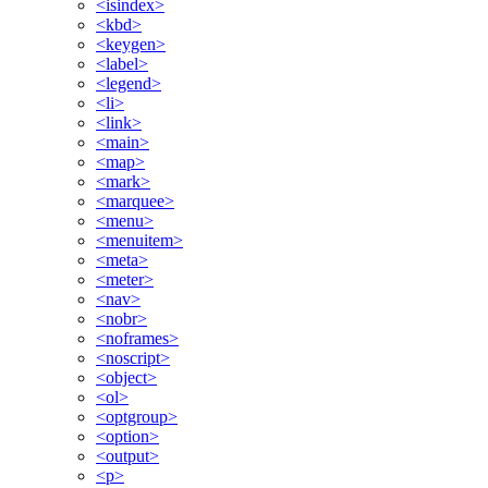
<isindex>
<kbd>
<keygen>
<label>
<legend>
<li>
<link>
<main>
<map>
<mark>
<marquee>
<menu>
<menuitem>
<meta>
<meter>
<nav>
<nobr>
<noframes>
<noscript>
<object>
<ol>
<optgroup>
<option>
<output>
<p>