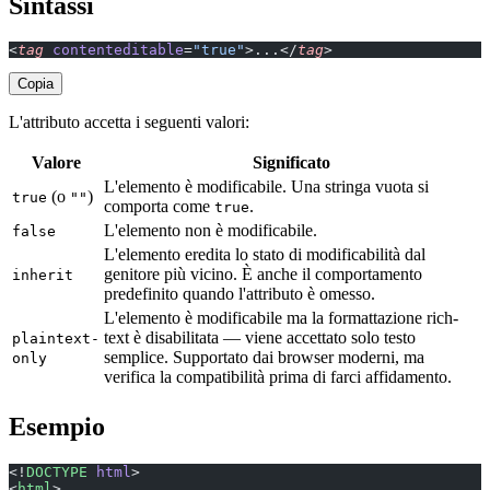
Sintassi
<
tag
 contenteditable
=
"true"
>...</
tag
>
Copia
L'attributo accetta i seguenti valori:
Valore
Significato
L'elemento è modificabile. Una stringa vuota si
(o
)
true
""
comporta come
.
true
L'elemento non è modificabile.
false
L'elemento eredita lo stato di modificabilità dal
genitore più vicino. È anche il comportamento
inherit
predefinito quando l'attributo è omesso.
L'elemento è modificabile ma la formattazione rich-
text è disabilitata — viene accettato solo testo
plaintext-
semplice. Supportato dai browser moderni, ma
only
verifica la compatibilità prima di farci affidamento.
Esempio
<!
DOCTYPE
 html
>
<
html
>