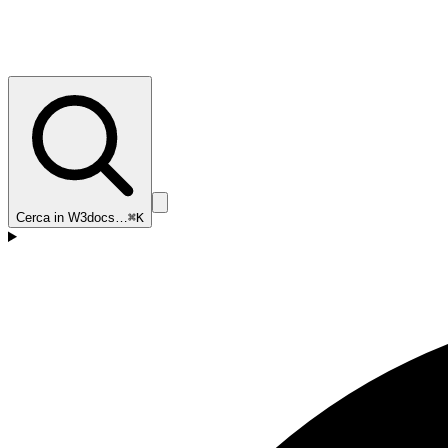
Cerca in W3docs…
⌘K