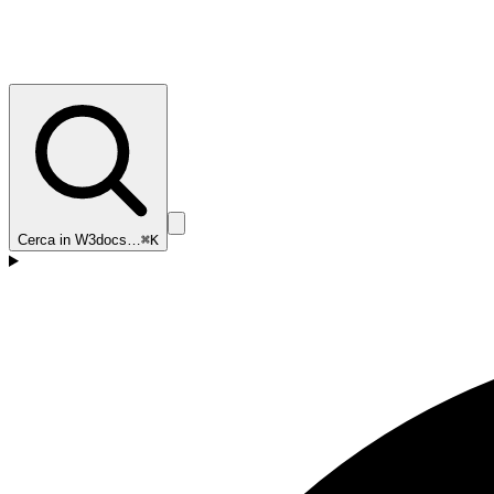
Cerca in W3docs…
⌘K